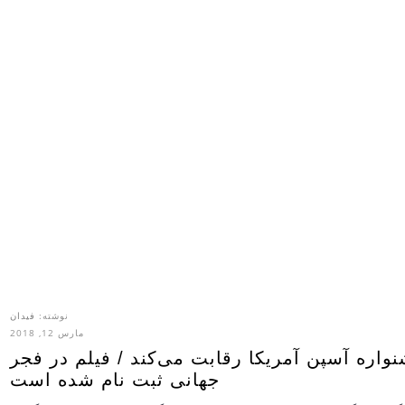
نوشته:
فیدان
مارس 12, 2018
آزاده موسوی: «ترخیص» در جشنواره آسپن آمریکا رقابت می‌‎کند / فیلم در فجر
جهانی ثبت نام شده است