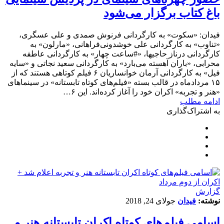
باغ کتاب برگزار می‌شود
فیدان: «سکوت» به کارگردانی فرنوش صمدی و علی عسگری،
«تناوب» به کارگردانی علی خوشدونی‌فراهانی، «مارلون» به
کارگردانی درناز حاجیها، «#ساعت چهار» به کارگردانی عاطفه
محرابی، «باران آهسته می‌بارد» به کارگردانی سعید نجاتی و «سایه
فیل» به کارگردانی آرمان خوانساریان ۶ فیلم کوتاهی هستند که از
۱۵ مردادماه در قالب بسته «فیلم‌های کوتاه تابستانه» در سینماهای
«هنر و تجربه» اکران خود را آغاز کرده‌اند. این ۶…
ادامه مطلب
به اشتراک‌گذاری
گزارش
نوشته:
فیدان
جولای 24, 2018
اسامی فیلم‌های کوتاه اکران تابستانه هنر و