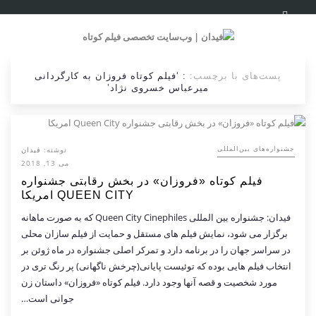
پست‌های با برچسب:
: ‘فیلم کوتاه فروزان به کارگردانی
میرعباس خسروی نژاد’
نوشته:
فیدان
‌‌جشنواره‌های بین‌المللی
می 13, 2018
فیلم کوتاه «فروزان» در بخش رقابتی جشنواره
QUEEN CITY امریکا
فیدان: جشنواره بین المللی Queen City Cinephiles که به صورت ماهانه
برگزار می شود، نمایش فیلم های مستقل و حمایت از فیلم سازان محلی
در سراسر جهان را در برنامه دارد و تمرکر اصلی جشنواره در ماه ژوئن بر
انتخاب فیلم هایی بوده که توئیست پایانی(چرخش ناگهانی) پر رنگ تری در
مورد شخصیت و قصه آنها وجود دارد. فیلم کوتاه «فروزان» داستان زن
جوانی است…