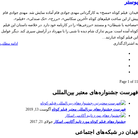
پوستر
فیدان: فیلم کوتاه «مسخ» به کارگردانی مهدی جوادی فام آماده نمایش شد. مهدی جوادی فام
پیش از این ساخت فیلم‌های کوتاه «آخرین سکانس»، «برزخ»، «تک صندلی»، «فیلم»،
«مصاحبه با شیطان» و مستند «برزخی‌ها» را در کارنامه خود دارد. در خلاصه داستان این فیلم
کوتاه آمده است: مریم تدارک شام دیده تا شبی را با مهرداد در آرامش سپری کند. دیگر عوامل
این فیلم کوتاه عبارتند…
به اشتراک‌گذاری
ادامه مطلب
Page 1 of 1
1
فهرست جشنواره‌های معتبر بین‌المللی
فهرست جشنواره‌های بین‌المللی معتبر فیلم کوتاه
آگوست 13, 2019
جشنواره‌های فیلم کوتاه مورد تایید آکادمی اسکار
جولای 21, 2017
فیدان در شبکه‌های اجتماعی