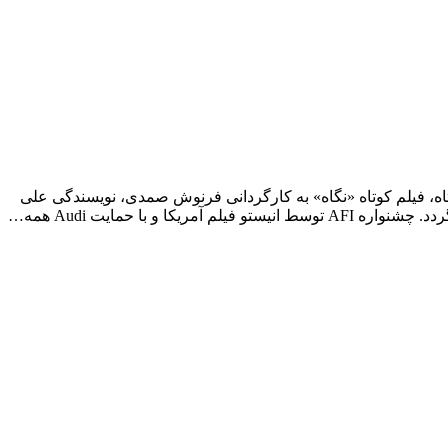
اه، فيلم كوتاه «نگاه» به كارگردانى فرنوش صمدى، نويسندگى على