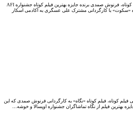
فیلم کوتاه «نگاه» با دریافت جایزه بهترین فیلم جشنواره AFI آمریکا به آکادمی اسکار معرفی شد. به گزارش فیدان وب‌سایت تخصصی فیلم کوتاه، فرنوش صمدى برنده جايزه بهترين فيلم كوتاه جشنواره AFI
تاه «سکوت» با کارگردانی مشترک علی عسگری به آکادمی اسکار
 فیلم کوتاه، فیلم کوتاه «نگاه» به کارگردانی فرنوش صمدی که این
ه بهترین فیلم از نگاه تماشاگران جشنواره اوپسالا و خوشه…