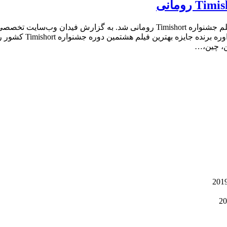
فیلم کوتاه «نگاه» به کارگردانى فرنوش صمدى برنده جایزه بهترین فیلم جشنواره short
نویسندگى على عسگرى و ف
ین، چین،…