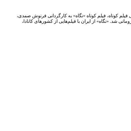
Timi رومانى شد. به گزارش فیدان وب‌سایت تخصصی فیلم کوتاه، فیلم کوتاه «نگاه» به کارگردانى فرنوش صمدى،
رنوش صمدى، تهیه کنندگى پوریا حیدرى اوره برنده جایزه بهترین فیلم هشتمین دوره جشنواره Timishort کشور رومانى شد. «نگاه» از ایران با فیلم‌هایى از کشورهاى کانادا،