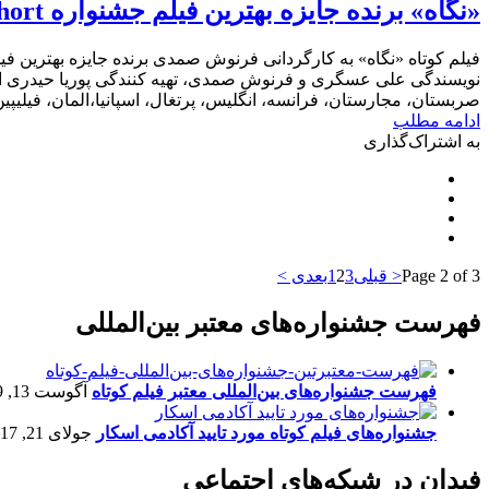
«نگاه» برنده جایزه بهترین فیلم جشنواره Timishort رومانى
صربستان، مجارستان، فرانسه، انگلیس، پرتغال، اسپانیا،المان، فیلیپ
ادامه مطلب
به اشتراک‌گذاری
Page 2 of 3
< قبلی
3
2
1
بعدی >
فهرست جشنواره‌های معتبر بین‌المللی
فهرست جشنواره‌های بین‌المللی معتبر فیلم کوتاه
آگوست 13, 2019
جشنواره‌های فیلم کوتاه مورد تایید آکادمی اسکار
جولای 21, 2017
فیدان در شبکه‌های اجتماعی