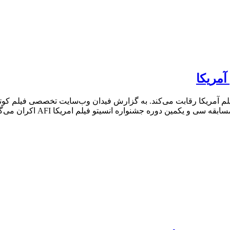
آمريكا
یلم آمریکا رقابت می‌کند. به گزارش فیدان وب‌سایت تخصصی فیلم کوت
ريكا AFI اكران مى‌گردد. چشنواره AFI توسط انیستو فیلم آمریکا و با حمایت Audi همه…