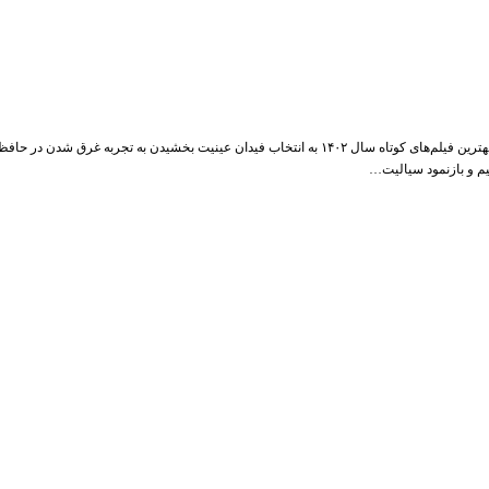
درباره انیمیشن کوتاه «پایان تابستان» ساخته تارا عطارزاده نوشته: هادی علی‌پناه از مجموعه بهترین فیلم‌های 
م و بازنمود سیالیت…