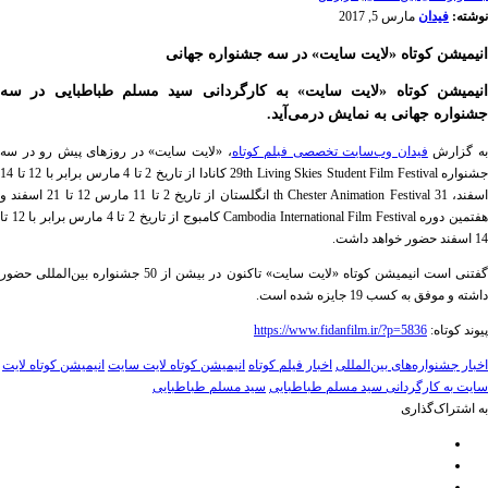
نوشته:
فیدان
مارس 5, 2017
انیمیشن کوتاه «لایت سایت» در سه جشنواره جهانی
انیمیشن کوتاه «لایت سایت» به کارگردانی سید مسلم طباطبایی در سه
جشنواره جهانی به نمایش درمی‌آید.
ه گزارش
فیدان وب‌سایت تخصصی فیلم کوتاه
، «لایت سایت» در روزهای پیش رو در سه
جشنواره 29th Living Skies Student Film Festival کانادا از تاریخ 2 تا 4 مارس برابر با 12 تا 14
اسفند، 31 th Chester Animation Festival انگلستان از تاریخ 2 تا 11 مارس 12 تا 21 اسفند و
هفتمین دوره Cambodia International Film Festival کامبوج از تاریخ 2 تا 4 مارس برابر با 12 تا
14 اسفند حضور خواهد داشت.
گفتنی است انیمیشن کوتاه «لایت سایت» تاکنون در بیشن از 50 جشنواره بین‌‌المللی حضور
داشته و موفق به کسب 19 جایزه شده است.
پیوند کوتاه:
https://www.fidanfilm.ir/?p=5836
اخبار جشنواره‌های بین‌المللی
اخبار فیلم کوتاه
انیمیشن کوتاه لایت سایت
انیمیشن کوتاه لایت
سایت به کارگردانی سید مسلم طباطبایی
سید مسلم طباطبایی
به اشتراک‌گذاری