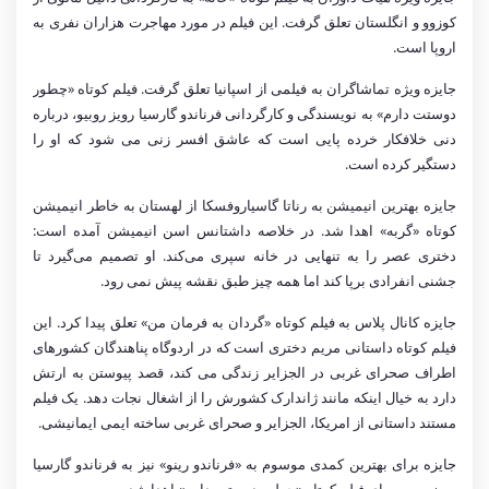
کوزوو و انگلستان تعلق گرفت. این فیلم در مورد مهاجرت هزاران نفری به
اروپا است.
جایزه ویژه تماشاگران به فیلمی از اسپانیا تعلق گرفت. فیلم کوتاه «چطور
دوستت دارم» به نویسندگی و کارگردانی فرناندو گارسیا رویز روبیو، درباره
دنی خلافکار خرده پایی است که عاشق افسر زنی می شود که او را
دستگیر کرده است.
جایزه بهترین انیمیشن به رناتا گاسیاروفسکا از لهستان به خاطر انیمیشن
کوتاه «گربه» اهدا شد. در خلاصه داشتانس اسن انیمیشن آمده است:
دختری عصر را به تنهایی در خانه سپری می‌کند. او تصمیم می‌گیرد تا
جشنی انفرادی برپا کند اما همه چیز طبق نقشه پیش نمی رود.
جایزه کانال پلاس به فیلم کوتاه «گردان به فرمان من» تعلق پیدا کرد. این
فیلم کوتاه داستانی مریم دختری است که در اردوگاه پناهندگان کشورهای
اطراف صحرای غربی در الجزایر زندگی می کند، قصد پیوستن به ارتش
دارد به خیال اینکه مانند ژاندارک کشورش را از اشغال نجات دهد. یک فیلم
مستند داستانی از امریکا، الجزایر و صحرای غربی ساخته ایمی ایمانیشی.
جایزه برای بهترین کمدی موسوم به «فرناندو رینو» نیز به فرناندو گارسیا