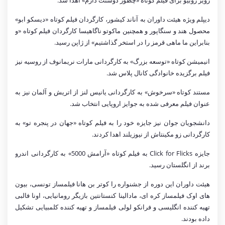
رویز روبیو برای فیلم کوتاه «چطور دوستت دارم» اهدا شد.
دیپلم ویژه هیئت داوران به آناند کیشور، کارگردان فیلم کوتاه «دیسکو ابو»
محصول هند و سنگاپور و همچنین ماکوتو ناگاهیسا کارگردان فیلم کوتاه «و
بنابراین ما ماهی قرمز را در استخر گذاشتیم» از ژاپن رسید.
انیمیشن کوتاه «توسعه بزرگ» به کارگردانی مارات نریمانوف از روسیه نیز
فیلم برگزیده خانوادگی کانال پلاس شد.
مستند کوتاه «سرخوش» به کارگردانی یانیس لنز از اتریش و آلمان نیز به
عنوان فیلم معرفی شده به جوایز اروپایی انتخاب شد.
دانشجویان جوان نیز جایزه خود را به فیلم کوتاه «جهان در پنجره تو» به
کارگردانی زو مکینتاش از نیوزیلند اهدا کردند.
جایزه Click for Flicks به فیلم کوتاه «آرامش 5000» به کارگردانی اندرو
برند از انگلستان رسید.
هیئت داوران این دوره از جشنواره را کوتر بن هانا فیلمساز تونسی، بیون
های اوک فیلمساز کره ای، مادالینا کنستانتین بازیگر رومانیایی، اونا فالبی
تهیه کننده انگلیسی و فرانکو لولی فیلمساز و تهیه کننده کلمبیایی تشکیل
داده بودند.