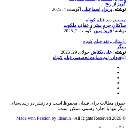
گریز از رنج
نوشته:
پریزاد اسماعیلی
آگوست 4, 2025
مستند
,
نقد فیلم کوتاه
ساکنانِ حرمِ ستر و عفافِ ملکوت
نوشته:
فرید متین
آگوست 2, 2025
داستانی
,
نقد فیلم کوتاه
تلنگر
نوشته:
علی بکتاش
جولای 29, 2025
حقوق مطالب برای فیدان محفوظ است و بازنشر در رسانه‌های
دیگر تنها با اجازه رسمی ممکن است.
Made with Passion by idearun
- All Rights Reserved
© 2026