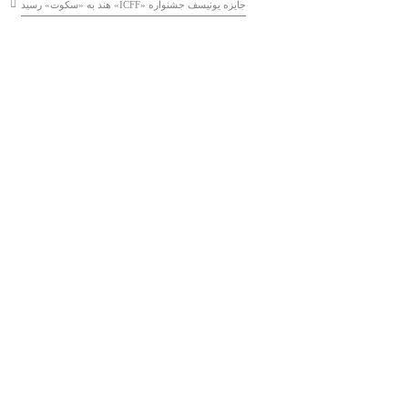
جایزه یونیسف جشنواره «ICFF» هند به «سکوت» رسید