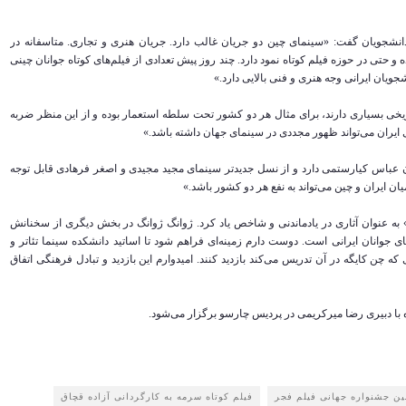
ن دانشجویان گفت: «سینمای چین دو جریان غالب دارد. جریان هنری و تجاری. متاسفانه در
 حتی در حوزه فیلم کوتاه نمود دارد. چند روز پیش تعدادی از فیلم‌های کوتاه جوانان چینی
شجویان ایرانی وجه هنری و فنی بالایی دارد.»
ریخی بسیاری دارند، برای مثال هر دو کشور تحت سلطه استعمار بوده و از این منظر ضربه
ای ایران می‌تواند ظهور مجددی در سینمای جهان داشته باشد.»
عباس کیارستمی دارد و از نسل جدیدتر سینمای مجید مجیدی و اصغر فرهادی قابل توجه
 ایران و چین می‌تواند به نفع هر دو کشور باشد.»
» به عنوان آثاری در یادماندنی و شاخص یاد کرد. ژوانگ ژوانگ در بخش دیگری از سخنانش
ی جوانان ایرانی است. دوست دارم زمینه‌ای فراهم شود تا اساتید دانشکده سینما تئاتر و
 چن کایگه در آن تدریس می‌کند بازدید کنند. امیدوارم این بازدید و تبادل فرهنگی اتفاق
با دبیری رضا میرکریمی در پردیس چارسو برگزار می‌شود.
ن جشنواره جهانی فیلم فجر
فیلم کوتاه سرمه به کارگردانی آزاده قچاق