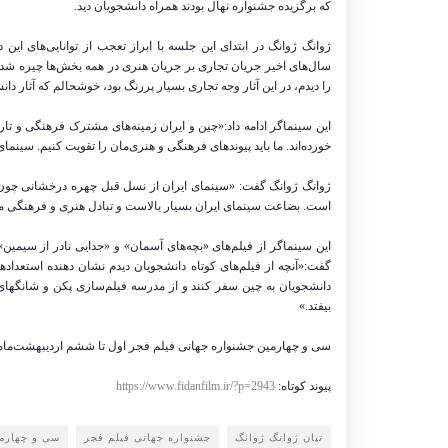
که برگزیده جشنواره نهال بودند همراه دانشجویان دید.
ژوانگ ژوانگ در ابتدای این جلسه با ابراز تعجب از توانایی‌های ای
سال‌های اخیر جریان تجاری بر جریان هنری در همه بخش‌ها چیره شده و
را دیدم، در این آثار وجه تجاری بسیار پررنگ بود، خوشحالم که آثار دان
این سینماگر ادامه داد:«چین و ایران زمینه‌های مشترک فرهنگی و تا
خورده‌اند. ما باید پیوندهای فرهنگی و هنری‌مان را تقویت کنیم. سینم
ژوانگ ژوانگ گفت: «سینمای ایران از نسل قبل چهره درخشانی چون 
است. بضاعت سینمای ایران بسیار بالاست و تبادل هنری و فرهنگی میان
این سینماگر از فیلم‌های «بچه‌های آسمان» و «جدایی نادر از سیمین
گفت:«آنچه از فیلم‌های کوتاه دانشجویان دیدم نشان دهنده استعدادها
دانشجویان به چین سفر کنند و از مدرسه فیلم‌سازی پکن و شانگهای که
بیفتد.»
سی و چهارمین جشنواره جهانی فیلم فجر اول تا ششم اردیبهشت‌ماه 
پیوند کوتاه:
https://www.fidanfilm.ir/?p=2943
تیان ژوانگ ژوانگ
جشنواره جهانی فیلم فجر
سی و چهارمی