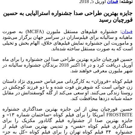
نوشته:
فیدان
آوریل 5, 2018
جایزه بهترین طراحی صدا جشنواره استرالیایی به حسین
قورچیان رسید
فیدان
: جشنواره فیلم‌های مستقل ملبورن (
MCIFA
) به صورت
ماهیانه و سالیانه برای فیلم
سازان در سراسر جهان برگزار می‌شود
و ماموریت این جشنواره نمایش فیلم‌های خلاق، الهام بخش و تخیلی
است که به صورت مستقل ساخته شده‌اند.
حسین قورچیان جایزه بهترین طراحی صدا این جشنواره را برای ماه
آوریل دریافت کرد و در 14 اکتبر 2018 برندگان جشنواره سالیانه در
شهر ملبورن معرفی خواهند شد.
فیلم کوتاه «فروزان» به کارگردانی میرعباس خسروی نژاد داستان
زن جوانی است که شوهرش فوت شده و با دو فرزند کوچکش در
روستا زندگی می‌کنند. او سعی می‌کند از گله گوسفندانش در مقابل
حمله شبانه دزدها محافظت کند.
حسین قورچیان پیش از این جایزه بهترین صداگذاری جشنواره
FROSTBITE
آمریکا را برای فیلم کوتاه «ساختمان شماره
۱۳»
و
جایزه بهترین صدا از جشنواره فیلم گانادور مکزیک را برای
صداگذاری فیلم کوتاه «نفس» و تندیس بهترین صدای فیلم از
جشنواره
۳۴
فیلم کوتاه تهران را برای فیلم کوتاه «کل به جز»