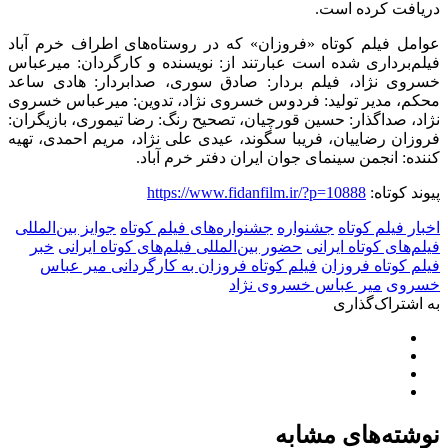
دریافت کرده است.
عوامل فیلم کوتاه «فروزان» که در روستاه‌های اطراف خرم آباد
فیلم‌برداری شده است عبارتند از: نویسنده و کارگردان: میرعباس
خسروی نژاد، فیلم بردار: صادق سوری، صدابردار: هادی ساعد
محکم، مدیر تولید: فردوس خسروی نژاد، تدوین: میرعباس خسروی
نژاد، صداگذار: حسین قورچیان، تصحیح رنگ: رضا تیموری، بازیگران:
فروزان رضاییان، فریبا سگوند، عیدی علی نژاد، مریم احمدی، تهیه
کننده: انجمن سینمای جوان ایران دفتر خرم آباد.
پیوند کوتاه:
https://www.fidanfilm.ir/?p=10888
اخبار فیلم کوتاه
جشنواره
جشنواره‌های فیلم کوتاه
جوایز بین‌المللی
فیلم‌های کوتاه ایرانی
حضور بین‌المللی فیلم‌های کوتاه ایرانی
خبر
فیلم کوتاه فروزان
فیلم کوتاه فروزان به کارگردانی میر عباس
خسروی
میر عباس خسروی نژاد
به اشتراک‌گذاری
نوشته‌های مشابه