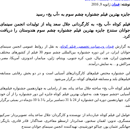
نوشته:
فیدان
ژانویه 9, 2016
جایزه بهترین فیلم جشنواره چشم سوم به «آب یخ» رسید
فیلم کوتاه «آب یخ» به کارگردانی جلال سعد پناه از تولیدات انجمن سینمای
جوانان سنندج جایزه بهترین فیلم جشنواره چشم سوم هندوستان را دریافت
کرد.
ه گزارش
فیدان وب‌سایت تخصصی فیلم کوتاه
، به نقل از روابط عمومی انجمن سینمای
جوانان ایران، در این دوره جشنواره بین‌المللی چشم سوم 30 فیلم از کشورهای مختلف
همچون ایران، هند، نپال، چین، کره جنوبی، ویتنام، ژاپن، میانمار، اندونزی، آمریکا، مصر،
مراکش و… به نمایش درآمدند.
این جشنواره مختص فیلم‌های کارگردان‌های آسیایی است و در دو بخش رقابتی مسابقه
فیلم‌های بلند و مسابقه فیلم‌های کوتاه، برگزار می‌شود.
فیلم کوتاه «آب یخ» ساخته جلال ساعد پناه، بعد از راه‌یابی به چهاردهمین جشنواره فیلم‌های
آسیایی «چشم سوم» هند، به‌عنوان بهترین فیلم کوتاه جایزه این دور جشنواره را از آن خود
کرد. چهاردهمین دوره این جشنواره از 24 تا 31 دسامبر برابر با 3 تا 10 دی‌ماه در بمبئی برگزار
شد.
عوامل این فیلم کوتاه عبارت‌اند از: نویسنده و کارگردان: جلال ساعد پناه، تصویربردار: سرکیو
مسگری، تدوین: لقمان سخنور، صدابردار: ارسطو مفاخری، صداگذار: قادر قادری، بازیگر:
جهانگیر عثمان پور، چیاکو خورشیدی، تهیه‌کننده: انجمن سینمای جوانان سنندج