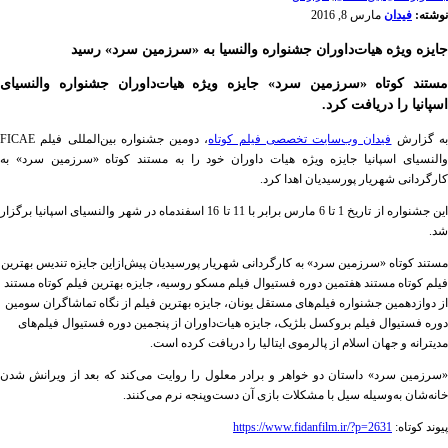
نوشته:
فیدان
مارس 8, 2016
جایزه ویژه هیات‌داوران جشنواره والنسیا به «سرزمین سرد» رسید
مستند کوتاه «سرزمین سرد» جایزه ویژه هیات‌داوران جشنواره والنسیای
اسپانیا را دریافت کرد.
ه گزارش
فیدان وب‌سایت تخصصی فیلم کوتاه
، دومین جشنواره بین‌المللی فیلم FICAE
والنسیای اسپانیا جایزه ویژه هیات داوران خود را به مستند کوتاه «سرزمین سرد» به
کارگردانی شهریار پورسیدیان اهدا کرد.
این جشنواره از تاریخ 1 تا 6 مارس برابر با 11 تا 16 اسفندماه در شهر والنسیای اسپانیا برگزار
شد.
مستند کوتاه «سرزمین سرد» به کارگردانی شهریار پورسیدیان پیش‌ازاین جایزه تندیس بهترین
فیلم کوتاه مستند هفتمین دوره فستیوال فیلم مسکو روسیه، جایزه بهترین فیلم کوتاه مستند
از دوازدهمین جشنواره فیلم‌های مستقل یونان، جایزه بهترین فیلم از نگاه تماشاگران سومین
دوره فستیوال فیلم بروکسل بلژیک، جایزه هیات‌داوران از پنجمین دوره فستیوال فیلم‌های
مدیترانه و جهان اسلام از پالرموی ایتالیا را دریافت کرده است.
«سرزمین سرد» داستان دو خواهر و برادر معلول را روایت می‌کند که بعد از ویرانش شدن
خانه‌شان به‌وسیله سیل با مشکلات بازی آن دست‌وپنجه نرم می‌کنند.
پیوند کوتاه:
https://www.fidanfilm.ir/?p=2631