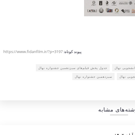
پیوند کوتاه:
https://www.fidanfilm.ir/?p=3197
نشجویی نهال
جدول پخش فیلم‌های سیزدهمین جشنواره نهال
جویی نهال
سیزدهمین جشنواره نهال
شته‌های مشابه