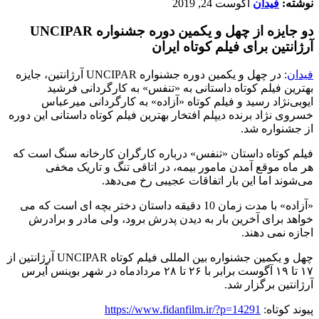
نوشته:
فیدان
آگوست 24, 2019
دو جایزه از چهل و یکمین دوره جشنواره UNCIPAR
آرژانتین برای فیلم کوتاه ایران
فیدان
: در چهل و یکمین دوره جشنواره UNCIPAR آرژانتین، جایزه
بهترین فیلم کوتاه داستانی به «تنفس» به کارگردانی فرشید
ایوبی‌نژاد رسید و فیلم کوتاه «آزاده» به کارگردانی میرعباس
خسروی نژاد برنده دیپلم افتخار بهترین فیلم کوتاه داستانی این دوره
از جشنواره شد.
فیلم کوتاه داستان «تنفس» درباره کارگران کارخانه سنگ است که
هر ماه موقع آمدن مامور بیمه، در اتاقی تنگ و تاریک مخفی
می‌شوند اما این بار اتفاقات عجیبی رخ می‌دهد.
«آزاده» با مدت ‌زمان 10 دقیقه داستان دختر بچه ای است که می
خواهد برای آخرین بار به دیدن پدرش برود، ولی مادر و برادرش
اجازه نمی دهند.
چهل و یکمین جشنواره بین المللی فیلم کوتاه UNCIPAR آرژانتین از
۱۷ تا ۱۹ آگوست برابر با ۲۶ تا ۲۸ مردادماه در شهر بوینس آیرس
آرژانتین برگزار شد.
پیوند کوتاه:
https://www.fidanfilm.ir/?p=14291