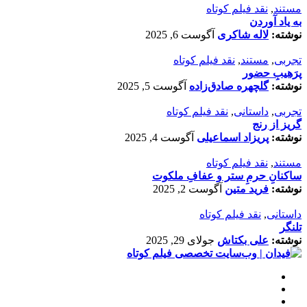
مستند
,
نقد فیلم کوتاه
به یاد آوردن
نوشته:
لاله شاکری
آگوست 6, 2025
تجربی
,
مستند
,
نقد فیلم کوتاه
پرَهیب‌ِ حضور
نوشته:
گلچهره صادق‌زاده
آگوست 5, 2025
تجربی
,
داستانی
,
نقد فیلم کوتاه
گریز از رنج
نوشته:
پریزاد اسماعیلی
آگوست 4, 2025
مستند
,
نقد فیلم کوتاه
ساکنانِ حرمِ ستر و عفافِ ملکوت
نوشته:
فرید متین
آگوست 2, 2025
داستانی
,
نقد فیلم کوتاه
تلنگر
نوشته:
علی بکتاش
جولای 29, 2025