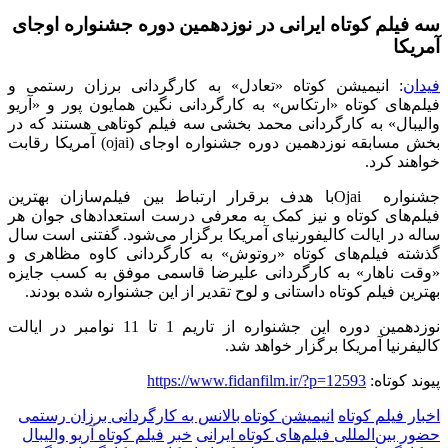
سه فیلم کوتاه ایرانی در نوزدهمین دوره جشنواره اوجای
آمریکا
فیدان
: انیمیشن کوتاه «تعادل» به کارگردانی برزان رستمی و
فیلم‌های کوتاه «ارتکاس» به کارگردانی نگین همایون پور و «آریو
والیبال» به کارگردانی محمد بخشی سه فیلم کوتاهی هستند که در
بخش مسابقه نوزدهمین دوره جشنواره اوجای
(ojai)
آمریکا رقابت
خواهند کرد.
جشنواره
Ojai
با هدف برقرار ارتباط بین فیلم‌سازان بهترین
فیلم‌های کوتاه و نیز کمک به معرفی درست استعدادهای جوان هر
ساله در ایالت کالیفورنیای آمریکا برگزار می‌شود
. گفتنی است سال
گذشته فیلم‌های کوتاه «روتوش» به کارگردانی کاوه مظاهری و
«وقت ناهار» به کارگردانی علیرضا قاسمی موفق به کسب جایزه
بهترین فیلم کوتاه داستانی و لوح تقدیر از این جشنواره شده بودند.
نوزدهمین دوره این جشنواره از تاریم 1 تا 11 نوامبر در ایالت
کالیفرنیا آمریکا برگزار خواهد شد.
پیوند کوتاه:
https://www.fidanfilm.ir/?p=12593
اخبار فیلم کوتاه
انیمیشن کوتاه بالانس به کارگردانی برزان رستمی
حضور بین‌المللی فیلم‌های کوتاه ایرانی
خبر
فیلم کوتاه آریو والیبال