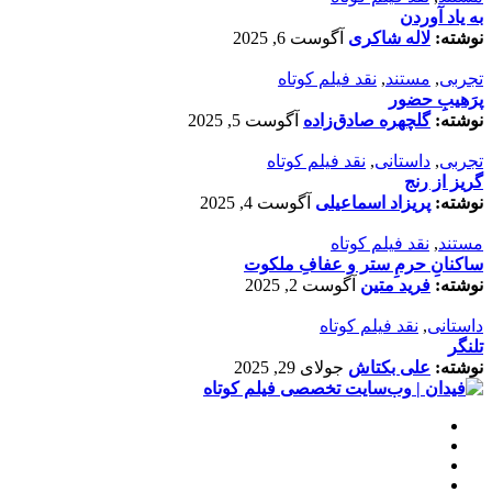
به یاد آوردن
نوشته:
لاله شاکری
آگوست 6, 2025
تجربی
,
مستند
,
نقد فیلم کوتاه
پرَهیب‌ِ حضور
نوشته:
گلچهره صادق‌زاده
آگوست 5, 2025
تجربی
,
داستانی
,
نقد فیلم کوتاه
گریز از رنج
نوشته:
پریزاد اسماعیلی
آگوست 4, 2025
مستند
,
نقد فیلم کوتاه
ساکنانِ حرمِ ستر و عفافِ ملکوت
نوشته:
فرید متین
آگوست 2, 2025
داستانی
,
نقد فیلم کوتاه
تلنگر
نوشته:
علی بکتاش
جولای 29, 2025