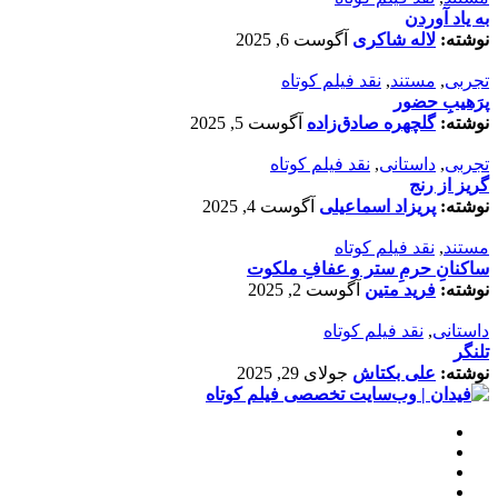
به یاد آوردن
نوشته:
لاله شاکری
آگوست 6, 2025
تجربی
,
مستند
,
نقد فیلم کوتاه
پرَهیب‌ِ حضور
نوشته:
گلچهره صادق‌زاده
آگوست 5, 2025
تجربی
,
داستانی
,
نقد فیلم کوتاه
گریز از رنج
نوشته:
پریزاد اسماعیلی
آگوست 4, 2025
مستند
,
نقد فیلم کوتاه
ساکنانِ حرمِ ستر و عفافِ ملکوت
نوشته:
فرید متین
آگوست 2, 2025
داستانی
,
نقد فیلم کوتاه
تلنگر
نوشته:
علی بکتاش
جولای 29, 2025