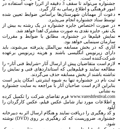
جشنواره می‌تواند تا سقف 3 دقیقه از اثررا جهت استفاده در
امور فرهنگی و اطلاع رسانی به کار گیرد.
دعوت از مهمانان شهرستان‌ها براساس ضوابط تعیین شده
توسط ستاد جشنواره انجام می‌پذیرد.
در صورت اختصاص جایزه جشنواره در یک رشته به بیش از
یک نفر، جایزه نقدی به صورت مشترک اهدا خواهد شد.
نمایش فیلم‌ها در جشنواره، مطابق با ضوابط و مقررات
سازمان سینمایی خواهد بود.
آثاری که در بخش مسابقه بین‌الملل پذیرفته می‌شوند، باید
دارای زیرنویس انگلیسی باشند و هزینه زیرنویس برعهده
شرکت‌کننده است.
لازم است متقاضیان پیش از ارسال آثار «شرایط فنی آثار» را
مطالعه نمایند و فیلم‌هایی که استانداردهای فنی و نمایش را
نداشته باشند از بخش مسابقه حذف می‌گردند.
ثبت نام در جشنواره تنها به شیوه اینترنتی امکان پذیر است
بنابراین لازم است صاحبان آثار با مراجعه به سایت جشنواره
به نشانی
www.vareshfestival.com
فرم تقاضای شرکت را تکمیل کرده
و اطلاعات مورد نیاز شامل عکس فیلم، عکس کارگردان را
آپلود
و کد رهگیری را دریافت نمایند و هنگام ارسال اثر به دبیرخانه
جشنواره، ضروریست که کد رهگیری بر روی (
DVD
) نوشته
شود.