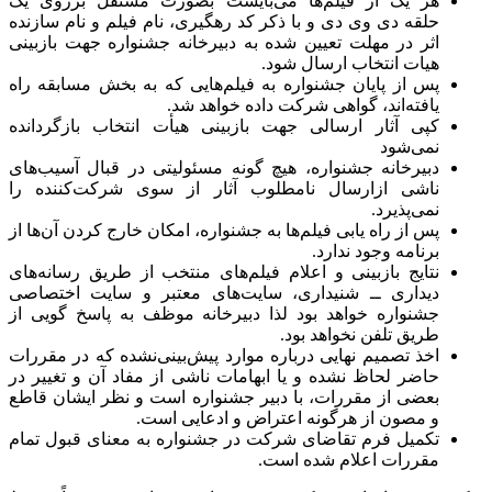
هر یک از فیلم‌ها می‌بایست بصورت مستقل برروی یک
حلقه دی وی دی و با ذکر کد رهگیری، نام فیلم و نام سازنده
اثر در مهلت تعیین شده به دبیرخانه جشنواره جهت بازبینی
هیات انتخاب ارسال شود.
پس از پایان جشنواره به فیلم‌هایی که به بخش مسابقه راه‌
یافته‌اند، گواهی شرکت داده خواهد شد.
کپی آثار ارسالی جهت بازبینی هیأت انتخاب بازگردانده
نمی‌شود
دبیرخانه جشنواره، هیچ‌ گونه مسئولیتی در قبال آسیب‌های
ناشی ازارسال نامطلوب آثار از سوی شرکت‌کننده را
نمی‌پذیرد.
پس از راه‌ یابی فیلم‌ها به جشنواره، امکان خارج کردن آن‌ها از
برنامه وجود ندارد.
نتایج بازبینی و اعلام فیلم‌های منتخب از طریق رسانه‌های
دیداری ــ شنیداری، سایت‌های معتبر و سایت اختصاصی
جشنواره خواهد بود لذا دبیرخانه موظف به پاسخ گویی از
طریق تلفن نخواهد بود.
اخذ تصمیم نهایی درباره موارد پیش‌بینی‌نشده که در مقررات
حاضر لحاظ نشده و یا ابهامات ناشی از مفاد آن و تغییر در
بعضی از مقررات، با دبیر جشنواره است و نظر ایشان قاطع
و مصون از هرگونه اعتراض و ادعایی است.
تکمیل فرم تقاضای شرکت در جشنواره به معنای قبول تمام
مقررات اعلام شده است.