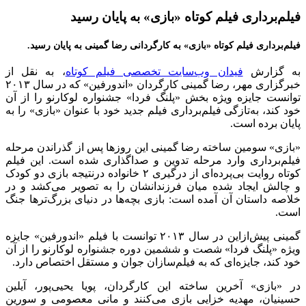
فیلم‌برداری فیلم کوتاه «بازی» به پایان رسید
فیلم‌برداری فیلم کوتاه «بازی» به کارگردانی رضا گمینی به پایان رسید.
به گزارش
فیدان وب‌سایت تخصصی فیلم کوتاه
، به نقل از
خبرگزاری مهر، رضا گمینی کارگردان «اندورفین» که در سال ۲۰۱۳
توانست جایزه ویژه بخش «پلنگ فردا» جشنواره لوکارنو را از آن
خود کند، به‌تازگی فیلم‌برداری فیلم جدید خود با عنوان «بازی» را به
پایان برده است.
«بازی» سومین ساخته رضا گمینی این روزها پس از گذراندن مرحله
فیلم‌برداری وارد مرحله تدوین و صداگذاری شده است. این فیلم
کوتاه روایت بی‌پرده‌ای از درگیری ۲ خانواده درنتیجه بازی دو کودک
و چالش ایجاد شده میان فرزندانشان را به تصویر می‌کشد و در
خلاصه داستان آن آمده است: بازی بچه‌ها در دنیای بزرگ‌ترها جنگ
است.
گمینی پیش‌ازاین در سال ۲۰۱۳ توانست با فیلم «اندورفین» جایزه
ویژه «پلنگ فردا» شصت و ششمین دوره جشنواره لوکارنو را از آن
خود کند، جایزه‌ای که به فیلم‌سازان جوان و مستقل اختصاص دارد.
در «بازی» آخرین ساخته این کارگردان، پویا یحیی‌پور، آیلین
حسینیان، مهدیه خزایی بازی می‌کنند و مانی معصومی و سورین