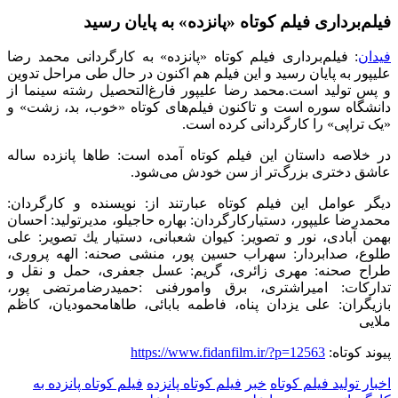
فیلم‌برداری فیلم کوتاه «پانزده» به پایان رسید
فیدان
: فیلم‌برداری فیلم کوتاه «پانزده» به کارگردانی محمد رضا
علیپور به پایان رسید و این فیلم هم اکنون در حال طی مراحل تدوین
و پس تولید است.محمد رضا علیپور فارغ‌التحصیل رشته سینما از
دانشگاه سوره است و تاکنون فیلم‌های کوتاه «خوب، بد، زشت» و
«یک تراپی» را کارگردانی کرده است.
در خلاصه داستان این فیلم کوتاه آمده است: طاها پانزده ساله
عاشق دختری بزرگ‌تر از سن خودش می‌شود.
دیگر عوامل این فیلم کوتاه عبارتند از:
نویسنده و كارگردان:
محمدرضا علیپور
،
دستیارکارگردان: بهاره حاجیلو
،
مدیرتولید: احسان
بهمن آبادی
،
نور و تصویر: کیوان شعبانی
،
دستیار یك تصویر: علی
طلوع
،
صدابردار: سهراب حسین پور
،
منشی صحنه: الهه پروری
،
طراح صحنه: مهری زائری
،
گریم: عسل جعفری
،
حمل و نقل و
تداركات: امیراشتری
،
برق وامورفنی :حمیدرضامرتضی پور
،
بازیگران: علی یزدان ‌پناه، فاطمه بابائی، طاهامحمودیان، کاظم
ملایی
پیوند کوتاه:
https://www.fidanfilm.ir/?p=12563
اخبار تولید فیلم کوتاه
خبر
فیلم کوتاه پانزده
فیلم کوتاه پانزده به