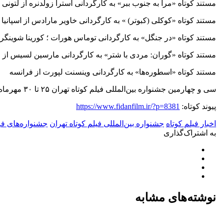
مستند کوتاه «مرا به جنوب ببر» به کارگردانی آسترا زولدنره از لتونی
مستند کوتاه «کوکلی (کبوتر) » به کارگردانی خاویر مارادس از اسپانیا
مستند کوتاه «در جنگل» به کارگردانی توماس هورات ؛ کورینا شوینگرو
مستند کوتاه «گوران: مردی با شتر» به کارگردانی مارسین لسیس از 
مستند کوتاه «اسطوره‌ها» به کارگردانی وینسنت لپورت از فرانسه
سی و چهارمین جشنواره بین‌المللی فیلم کوتاه تهران ۲۵ تا ۳۰ مهرماه سال‌جاری برابر با ۱۷ تا ۲۲ اکتبر ۲۰۱۷ به دبیری سیدصادق موسوی برگزار خواهد شد.
پیوند کوتاه:
https://www.fidanfilm.ir/?p=8381
اخبار فیلم کوتاه
جشنواره بین‌المللی فیلم کوتاه تهران
جشنواره‌های فی
به اشتراک‌گذاری
نوشته‌های مشابه