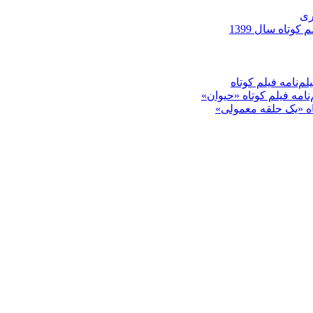
ری
کوتاه سال 1399
م‌نامه فیلم کوتاه
‌نامه فیلم کوتاه «حیوان»
تاه «یک حلقه معمولی»