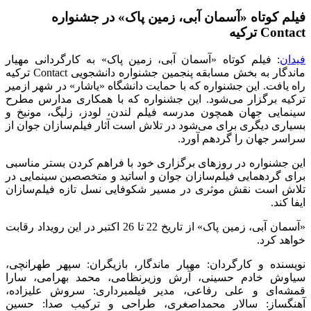
فیلم کوتاه «آسمان آبی، زمین پاک» در جشنواره
Contact ترکیه
فیدان
:
فیلم کوتاه «آسمان آبی، زمین پاک» به کارگردانی مهیار
ماندگار به بخش مسابقه پنجمین جشنواره دانشجویی
Contact
ترکیه
راه یافت. این جشنواره که با حمایت دانشگاه «یاشار» در شهر ازمیر
ترکیه برگزار می‌شود. این جشنواره که با همکاری مدارس مطرح
سینمایی جهان همچون مدرسه فیلم لندن، لودز، زلیگ، مونیخ و
بسیاری دیگری برای می‌شود در تلاش است آثار فیلم‌سازان جوان از
سراسر جهان را گردهم آورد.
این جشنواره در روزهای برگزاری خود با فراهم کردن بستر مناسبی
برای گردهمایی فیلم‌سازان جوان و اساتید و متخصصین سینمایی در
تلاش است نقش موثری در مسیر شکوفایی نسل تازه فیلم‌سازان
ایفا کند.
«آسمان آبی، زمین پاک» از تاریخ 22 تا 26 اکتبر در این رویداد رقابت
خواهد کرد.
نويسنده و كارگردان: مهيار ماندگار، بازيگران: سپهر طهرانچى،
سياوش خادم حسينى، آرش وزيرنظامى، محمد بهرامى، سارا
قمشه‌اى و على رفاعى، مدير فيلمبردارى: سروش عليزاده،
آهنگساز: سالار محمداصغرى، طراحى و تركيب صدا: حسين