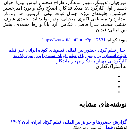
قورچيان، تدوينگر: مهيار ماندگار، طراح صحنه و لباس: پوريا اخوان،
دستيار اول كارگردان: ميلاد فداكار، اصلاح رنگ و نور: اميرحسين
خوشبين، جلوه‌هاى ويژه: جمال غياث بيگى، گريمور: هدا رودبار،
صدابردار: مصطفى اكبرى منجيلى، مدير توليد: آيدا احمدى شرف،
منشى صحنه: سارا قاضى، عكاس: آرتا پايا و رها محمدى، پخش
بین‌المللی: فیدان
پیوند کوتاه:
https://www.fidanfilm.ir/?p=12531
اخبار فیلم کوتاه
حضور بین‌المللی فیلم‌های کوتاه ایرانی
خبر
فیلم
کوتاه آسمان آبی زمین پاک
فیلم کوتاه آسمان آبی زمین پاک به
کارگردانی مهیار ماندگار
مهیار ماندگار
به اشتراک‌گذاری
نوشته‌های مشابه
گزارش حضورها و جوایز بین‌المللی فیلم کوتاه ایران، آبان ۱۴۰۲
نوشته:
فیدان
نوامبر 27, 2023