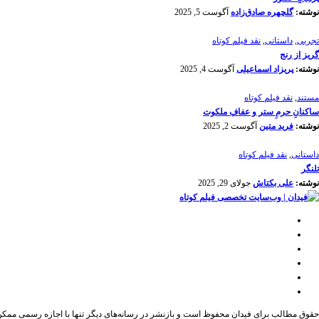
نوشته:
گلچهره صادق‌زاده
آگوست 5, 2025
تجربی
,
داستانی
,
نقد فیلم کوتاه
گریز از رنج
نوشته:
پریزاد اسماعیلی
آگوست 4, 2025
مستند
,
نقد فیلم کوتاه
ساکنانِ حرمِ ستر و عفافِ ملکوت
نوشته:
فرید متین
آگوست 2, 2025
داستانی
,
نقد فیلم کوتاه
تلنگر
نوشته:
علی بکتاش
جولای 29, 2025
حقوق مطالب برای فیدان محفوظ است و بازنشر در رسانه‌های دیگر تنها با اجازه رسمی ممک