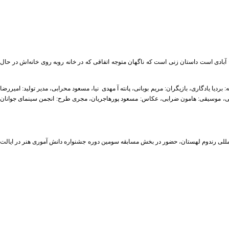
 آبادی است داستان زنی است که ناگهان متوجه اتفاقی که در خانه روبه روی خانه‌اش در حال
ردیا یادگاری، بازیگران: مریم بوبانی، پانته آ مهدی نیا، مسعود محرابی، مدیر تولید: امیررضا
 حسینی، موسیقی: هامون ضرابی، عکاس: مسعود پورهاجریان، مجری طرح: انجمن سینمای جوانان
مللی رندوم لهستان، حضور در بخش مسابقه سومین دوره جشنواره دانش آموری هنر در ایالت