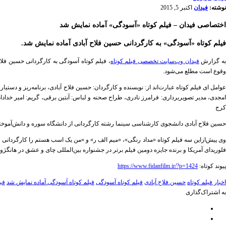
نوشته:
فیدان
اکتبر 5, 2015
اختصاصی فیدان – فیلم کوتاه «آسودگی» آماده نمایش شد
فیلم کوتاه «آسودگی» به کارگردانی حسین فلاح آبادی آماده نمایش شد.
ه گزارش
فیدان وب‌سایت تخصصی فیلم کوتاه
، فیلم کوتاه آسودگی به کارگردانی حسین فلاح
وقوع است مطلع می‌شود.
عوامل ای فیلم کوتاه عبارت‌اند از: نویسنده و کارگردان: حسین فلاح آبادی، برنامه‌ریز و دستیا
امجدی، مدیر تصویربرداری: فرامرز نادری، طراح صحنه و لباس: آبتین برقی، گریم: امیر خدا
کرج
حسین فلاح آبادی دانشجوی کارشناسی سینما رشته کارگردانی از دانشگاه سوره و دانش‌آموخت
وی پیش‌ازاین سه فیلم کوتاه «مداد رنگی»، «میم الف ر» و «من یک اسب هستم را کارگردان
فلوریدای آمریکا و برنده جایزه دومین فیلم برتر در جشنواره بین‌المللی چای و عشق در هانگژو
پیوند کوتاه:
https://www.fidanfilm.ir/?p=1424
اخبار فیلم کوتاه
حسین فلاح آبادی
فیلم کوتاه آسودگی
فیلم کوتاه آسودگی آماده نمایش شد
فی
به اشتراک‌گذاری