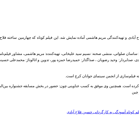
 آبادی و تهیه‌کنندگی مریم هاشمی آماده نمایش شد. این فیلم کوتاه که چهارمین ساخته فلاح
ر: ساسان صلواتی، منشی صحنه: نسیم سید علیخانی، تهیه‌کننده: مریم هاشمی، مشاور فیلم‌نامه: ب
دادی، صدابردار: وحید رضویان ، صداگذار: حمیدرضا حمزه پور، تدوین و اتالوناژ: محمدعلی
ه فیلم‌سازی از انجمن سینمای جوانان کرج است.
ی کرده است. همچنین وی موفق به کسب عناوینی چون: حضور در بخش مسابقه جشنواره بین‌ال
 چین
لم کوتاه آسودگی به کارگردانی حسین فلاح آبادی