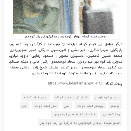
پوستر فیلم کوتاه ابرهای کومولوس به کارگردانی رضا کوه پور
دیگر عوامل این فیلم کوتاه عبارتند از: نویسنده و کارگردان: رضا کوه پور،
بازیگران: میترا شاکری، امیر باشی و امیرحسین شایگان، مدیر تصویربرداری:
محمد حسین فاطمیان، دستیاران تصویر : مسعود رضایی، داوود نیازی،
تدوین: رضا کوه پور، صدابرداران: سجاد نورمحمدی، زانیاز خانی و میثم حسنلو،
صداگذاری: سجاد نورمحمدی، مدیر تولید: علیرضا شیخ زاده، منشی صحنه:
سیما تاجدینی، عکس: مائده ستوده، تهیه کننده: رضا کوه پور.
پیوند کوتاه:
https://www.fidanfilm.ir/?p=10383
ابرهای کومولوس
اخبار تولید فیلم کوتاه
اخبار فیلم کوتاه
پوستر
پوستر فیلم کوتاه
تیزر
تیزر فیلم کوتاه
خبر
رضا کوه پور
فیلم کوتاه ابرهای کومولوس
فیلم کوتاه ابرهای کومولوس به کارگردانی رضا کوه پور