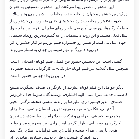
این جشنواره حضور پیدا می‌کنند. این جشنواره همچنین به عنوان
بزرگ‌ترین جشنواره جهان از لحاظ جذب مجاطب به شمار می‌رود و سالانه
حدود ۴۸۰ هزار مخاطب دارد. بخش‌های جنبی متفاوت این جشنواره از
جمله کارگاه‌ها، دوره‌های آموزشی با بازارهای فیلم آن تقریبا در تمام طول
سال فعال هستند و این رویداد سینمایی را به گسترده‌ترین رویداد سینمای
جهان بدل می‌کنند. از همین رو جشنواره فیلم تورنتو در کنار جشنواره کن
دو رویداد بزرگ و مهم سینمایی جهان به شمار می‌روند.
گفتنی است این نخستین حضور بین‌المللی فیلم کوتاه «امتحان» است.
همچنین سال گذشته نیز فیلم کوتاه «تاریکی» به کارگردانی سعید جعفریان
در این رویداد جهانی حضور داشت.
دیگر عوامل این فیلم کوتاه عبارتند از: بازیگران: صدف عسگری، مسیح
کاظمی، حدیث میر امینی، الهه افشاری، نویسندگان: سونیا حداد، فرنوش
صمدی، مدیر فیلمبرداری: علیرضا برازنده، منشی صحنه: نرگس محبی
آشتیانی، عکاس: سمیه جعفری، تدوین: احسان واثقی، صدابردار:
محمدرضا حسینی، طراحی و ترکیب صدا: رامین ابوالصدق، دستیاران
کارگردان: نوید بانی، طراح گریم: امیر ترابی، برنامه ریز و مدیر تولید:
هوتن پارسی، طراح صحنه و لباس: پریسا فراهانی، اصلاح رنگ: نیما
دبیرزاده، گرافیست و طراح پوستر: سیاوش بهادری راد.