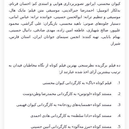
کیوان محسنی، اپراتور تصویربرداری هوایی و استدی کم: احسان فرنام،
بدلکار اتومبیل: احمدرضا جبرالدینی، موسیقی متن فیلم: مایک هال،
موسیقی و تنظیم ترانه: ابوالحسن حسینی، خواننده ترانه: عباس امانی،
دستیار جلوه‌های صوتی: ناهید محسنی، بازیگران: علی گراشی، محمود
علیپور، صالح شهبازی، عاطفه امین زاده، مهدی صادقی، دانیال حسینی،
بهنام بابایی، تهیه کننده: انجمن سینمای جوانان ایران، استان فارس،
شیراز
.
ده فیلم برگزیده نظرسنجی بهترین فیلم کوتاه از نگاه مخاطبان فیدان به
ترتیب بیشترین آرای اخذ شده عبارتند از:
1.
فیلم کوتاه «باگ» به کارگردانی کیوان محسنی
2.
مستند کوتاه «لوتوس» به کارگردانی محمدرضا وطن‌دوست
3.
مستند کوتاه «همسایه‌های رودخانه» به کارگردانی کیوان فهیمی
4.
مستند کوتاه «دادا سلطنه» به کارگردانی هادی احمدی
5.
مستند کوتاه «مرز مه‌آلود» به کارگردانی آتبین حسینی