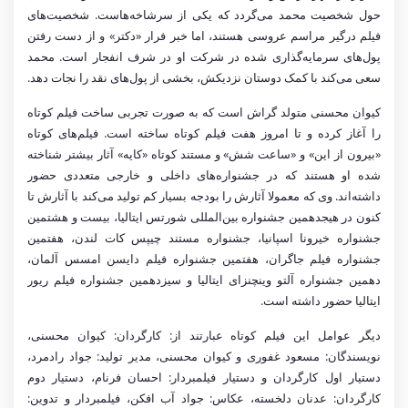
حول شخصیت محمد می‌گردد که یکی از سرشاخه‌هاست. شخصیت‌های
فیلم درگیر مراسم عروسی هستند، اما خبر فرار «دکتر» و از دست رفتن
پول‌های سرمایه‌گذاری شده در شرکت او در شرف انفجار است. محمد
سعی می‌کند با کمک دوستان نزدیکش، بخشی از پول‌های نقد را نجات دهد
.
کیوان محسنی متولد گراش است که به صورت تجربی ساخت فیلم کوتاه
را آغاز کرده و تا امروز هفت فیلم کوتاه ساخته است. فیلم‌های کوتاه
«بیرون از این» و «ساعت شش» و مستند کوتاه «کایه» آثار بیشتر شناخته
شده او هستند که در جشنواره‌های داخلی و خارجی متعددی حضور
داشته‌اند. وی که معمولا آثارش را بودجه بسیار کم تولید می‌کند با آثارش تا
کنون در هیجدهمین جشنواره بین‌المللی شورتس ایتالیا، بیست و هشتمین
جشنواره خیرونا اسپانیا، جشنواره مستند چیپس کات لندن، هفتمین
جشنواره فیلم جاگران، هفتمین جشنواره فیلم دایسن امسس آلمان،
دهمین جشنواره آلتو وینچنزای ایتالیا و سیزدهمین جشنواره فیلم ریور
ایتالیا حضور داشته است
.
دیگر عوامل این فیلم کوتاه عبارتند از: کارگردان: کیوان محسنی،
نویسندگان: مسعود غفوری و کیوان محسنی، مدیر تولید: جواد رادمرد،
دستیار اول کارگردان و دستیار فیلمبردار: احسان فرنام، دستیار دوم
کارگردان: عدنان دلخسته، عکاس: جواد آب افکن، فیلمبردار و تدوین: