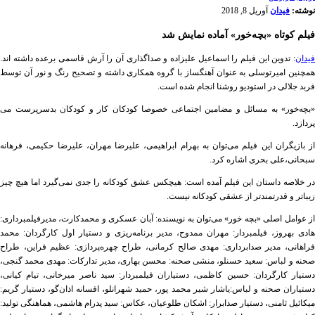
نوشته:
فیدان
آوریل 8, 2018
فیلم کوتاه «بچه‌خور» آماده نمایش شد
فیدان
: تدوین این فیلم را اسماعیل علیزاده و صداگذاری آن را آرش قاسمی برعده داشته اند.
همچنین امیرتوسلی به عنوان آهنگساز با گروه همکاری داشته و تصحیح رنگ و نور آن توسط
فربد جلالی در استودیو روشنا انجام شده است.
«
بچه‌خور» به مسائل و مضامین اجتماعی خصوصا كودكان كار و كودكان بدسرپرست می
پردازد.
از بازیگران این فیلم می‌توان به بهرام ابراهیمی، علیرضا مهران، علیرضا حكیمی، فرهانه
سبحانی،علی بحری اشاره كرد.
در خلاصه داستان این فیلم آمده است: هیچكس عشق كودكانه را جدی نمی‌گیرد اما هیچ چیز
زیباتر و قدرتمندتر از عشقی کودکانه نیست.
از عوامل اصلی «بچه خور» می‌توان به نویسنده: آبان عسکری و محمدکارت، مدیرفیلمبرداری:
هادی بهروز، فیلمبردار: مهران ممدوح، مدیر برنامه‌ریزی و دستیار اول کارگردان: محمد
فراهانی، مدیر صدابرداری: مهدی صالح كرمانی، طراح چهره‌پردازی: عظیم فراین، طراح
صحنه و لباس: سعید حسنلو، منشی صحنه: محسن بهاری، مدیر تداركات: مهدی محمد گنجی،
دستیار کارگردان: حسین کاظمی، دستیاران فیلمبردار: سید ناصر میرخانی، تیام کیانی،
دستیاران صحنه و لباس:یاشار شیر محمد پور، حمید شهرانلو، افسانه اذان‌گو، دستیار گریم:
میکائیل ثامنی، دستیار صدابرار: اشکان طلوعیان، عکاس: سید پدرام هاشمی، هماهنگی تولید: