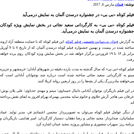
نوشته:
فیدان
مارس 6, 2017
فیلم کوتاه «بی بی» در جشنواره درسدن آلمان به نمایش درمی‌آید
فیلم کوتاه «بی بی» به کارگردانی سعید نجاتی در بخش نمایش ویژه کودکان
جشنواره درسدن آلمان به نمایش درمی‌آید.
ه گزارش
فیدان وب‌سایت تخصصی فیلم کوتاه
، این فیلم کوتاه که با حمایت منطقه آزاد اروند
ساخته شده در بیست و نهمین جشنواره فیلم کوتاه درسدن آلمان که از تاریخ 4 تا 9 آوریل
برابر بل ۱۴ تا ۱۹ فروردین برگزار خواهد شد در بخش نمایش ویژه کودکان روی پرده خواهد
رفت.
فیلم کوتاه «بی بی» که سال گذشته به مدت یازده دقیقه در شهرهای آبادان؛ خرمشهر و جزیره
مینو به کارگردانی سعید نجاتی ساخته شده است درباره چند نوجوانان آبادانی است که
می‌خواهند مادربزرگ یکی از بچه‌ها را در روز اربعین روانه کربلا کنند.
در این فیلم بازیگران نوجوان آبادانی دانیال حسناوی؛ میثم و مهدی حذباوی؛ علی یلان نوش؛
عرفان بنی هاجر ؛آرش حلاوی و خانوم سایه مجدمی بهمراه بهرام افروز به ایفای نقش پرداخته
اند.
از دیگر عوامل فیلم کوتاه می‌توان به تصویربردار: محسن اعتمادی فر، مدیر تولید: عماد
سلمانیان، صدابردار: مجید نجاتی و رضا دهقان، دستیار کارگردان: امیر هدایتی، بازیگردان و
برنامه ریز: سهراب منصوری و مشاور پروژه، مجید عیدان اشاره کرد.
لازم به ذکر است این فیلم پیش از این در پانزده جشنواره ملی و منطقه‌ای و بین المللی حضور