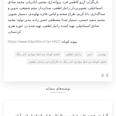
بازیگران: آرزو كاظمى فرد، پروانه رُخ، مجتبى اباذریان، محمد صادق
اسماعیلى، تصویربردار: زانیار لطفى، صدابردار: میثم شفیعى، تدوین و
صداگذارى: دانا كریم، طراح صحنه و لباس: فائزه نهاوندى، دستیار تصویر:
محمد سعید حسنى، دستیار صدا: مصطفی حسن زاده، مدیر تولید: محمد
صادق اسماعیلی، تهیه كننده: زانیار لطفى، تهیه شده در: حوزه هنری
كردستان.
پیوند کوتاه:
https://www.fidanfilm.ir/?p=14527
پوستر
خبر
زانیار لطفی
فیلم کوتاه دو خط موازی كم رنگ
فیلم کوتاه دو خط موازی كم رنگ به کارگردانی زانیار لطفی
نوشته‌های مشابه
گزارش حضورها و جوایز بین‌المللی فیلم کوتاه ایران، آبان