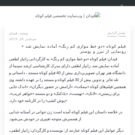
,
نوشته:
فیدان
تولید
گزارش
سپتامبر 28, 2019
فیلم کوتاه «دو خط موازی كم رنگ» آماده نمایش شد +
رونمایی از تیزر و پوستر
فیدان: فیلم کوتاه «دو خط موازی كم رنگ» به کارگردانی زانیار لطفی
آماده نمایش شد. زانیار لطفی دارای مدرک کارشناسی ارشد سینما از
دانشگاه هنر تهران تصویربرداری بیش از 40 فیلم کوتاه مستند ، داستانی و
تله تئاتر و تدوین بیش از 30 فیلم کوتاه و مستند را بر عهده داشته. وی
همچنین فیلم‌های کوتاه «نیمکت»، «آرامش در حضور دیگران»، «اندک جایی
برای زیستن»، «لانک»، «نهست»، «بادکنک» و دو مستند «خواهر غریب»،
«پوش کشی» را در کارنامه خود دارد.
در خلاصه داستان این فیلم کوتاه آمده است: زن جوانی در آستانه جدایی
از همسرش متوجه تغییری در خودش می‌شود.
دیگر عوامل این فیلم کوتاه عبارتند از: نویسنده و كارگردان: زانیار لطفى،