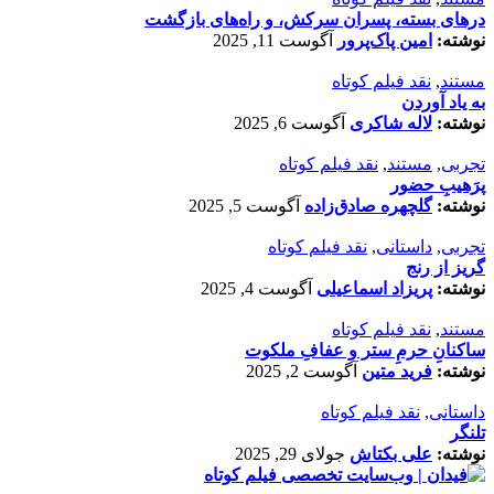
درهای بسته، پسران سرکش، و راه‌های بازگشت
نوشته:
امین پاک‌پرور
آگوست 11, 2025
مستند
,
نقد فیلم کوتاه
به یاد آوردن
نوشته:
لاله شاکری
آگوست 6, 2025
تجربی
,
مستند
,
نقد فیلم کوتاه
پرَهیب‌ِ حضور
نوشته:
گلچهره صادق‌زاده
آگوست 5, 2025
تجربی
,
داستانی
,
نقد فیلم کوتاه
گریز از رنج
نوشته:
پریزاد اسماعیلی
آگوست 4, 2025
مستند
,
نقد فیلم کوتاه
ساکنانِ حرمِ ستر و عفافِ ملکوت
نوشته:
فرید متین
آگوست 2, 2025
داستانی
,
نقد فیلم کوتاه
تلنگر
نوشته:
علی بکتاش
جولای 29, 2025