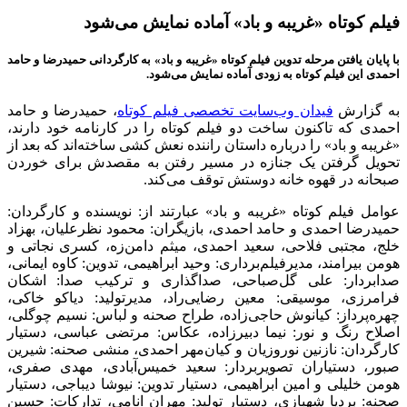
فیلم کوتاه «غریبه و باد» آماده نمایش می‌شود
با پایان یافتن مرحله تدوین فیلم کوتاه «غریبه و باد» به کارگردانی حمیدرضا و حامد
احمدی این فیلم کوتاه به زودی آماده نمایش می‌شود.
به گزارش
فیدان وب‌سایت تخصصی فیلم کوتاه
، حمیدرضا و حامد
احمدی که تاکنون ساخت دو فیلم کوتاه را در کارنامه خود دارند،
«غریبه و باد» را درباره داستان راننده نعش کشی ساخته‌‌اند که بعد از
تحویل گرفتن یک جنازه در مسیر رفتن به مقصدش برای خوردن
صبحانه در قهوه خانه دوستش توقف می‌کند.
عوامل فیلم کوتاه «غریبه و باد» عبارتند از: نویسنده و کارگردان:
حمیدرضا احمدی و حامد احمدی، بازیگران: محمود نظرعلیان، بهزاد
خلج، مجتبی فلاحی، سعید احمدی، میثم دامن‌زه، کسری نجاتی و
هومن بیرامند، مدیرفیلم‌برداری: وحید ابراهیمی، تدوین: کاوه ایمانی،
صدابردار: علی گل‌صباحی، صداگذاری و ترکیب صدا: اشکان
فرامرزی، موسیقی: معین رضایی‌راد، مدیرتولید: دیاکو خاکی،
چهره‌پرداز: کیانوش حاجی‌زاده، طراح صحنه و لباس: نسیم چوگلی،
اصلاح رنگ و نور: نیما دبیرزاده، عکاس: مرتضی عباسی، دستیار
کارگردان: نازنین نوروزیان و کیان‌مهر احمدی، منشی صحنه: شیرین
صبور، دستیاران تصویربردار: سعید خمیس‌آبادی، مهدی صفری،
هومن خلیلی و امین ابراهیمی، دستیار تدوین: نیوشا دیباجی، دستیار
صحنه: بردیا شهبازی، دستیار تولید: مهران انامی، تدارکات: حسین