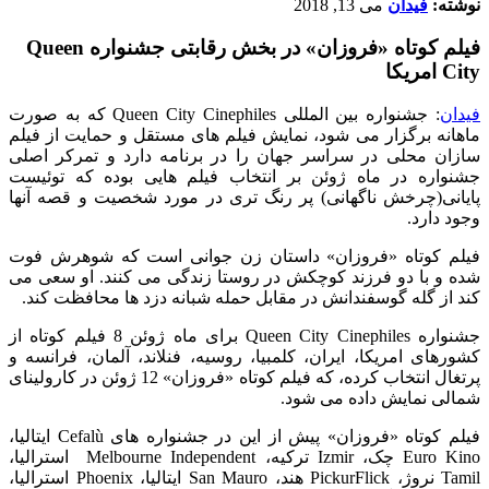
نوشته:
فیدان
می 13, 2018
فیلم کوتاه «فروزان» در بخش رقابتی جشنواره Queen
City امریکا
فیدان
: جشنواره بین المللی
Queen City Cinephiles
که به صورت
ماهانه برگزار می شود، نمایش فیلم های مستقل و حمایت از فیلم
سازان محلی در سراسر جهان را در برنامه دارد و تمرکر اصلی
جشنواره در ماه ژوئن بر انتخاب فیلم هایی بوده که توئیست
پایانی(چرخش ناگهانی) پر رنگ تری در مورد شخصیت و قصه آنها
وجود دارد.
فیلم کوتاه «فروزان» داستان زن جوانی است که شوهرش فوت
شده و با دو فرزند کوچکش در روستا زندگی می کنند. او سعی می
کند از گله گوسفندانش در مقابل حمله شبانه دزد ها محافظت کند.
جشنواره
Queen City Cinephiles
برای ماه ژوئن 8 فیلم کوتاه از
کشورهای امریکا، ایران، ‌کلمبیا، روسیه، فنلاند، آلمان، فرانسه و
پرتغال انتخاب کرده، که فیلم کوتاه «فروزان» 12 ژوئن در کارولینای
شمالی نمایش داده می شود.
فیلم کوتاه «فروزان» پیش از این در جشنواره های
Cefalù
ایتالیا،
Euro Kino
چک،
Izmir
ترکیه،
Melbourne Independent
استرالیا،
Tamil
نروژ،
PickurFlick
هند،
San Mauro
ایتالیا،
Phoenix
استرالیا،