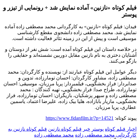
فیلم کوتاه «نازنین» آماده نمایش شد + رونمایی از تیزر و
پوستر
فیدان: فیلم کوتاه «نازنین» به کارگردانی محمد مصطفی زاده آماده
نمایش شد. محمد مصطفی زاده دانشجوی مقطع کارشناسی
موسیقی است و پیش از این در زمینه تئاتر فعالیت داشته است.
در خلاصه داستان این فیلم کوتاه آمده است: شش نفر از دوستان و
آشنایان دختری به نام نازنین مقابل دوربین نشسته‌اند و حقایقی را
بازگو می‌کنند.
دیگر عوامل این فیلم کوتاه عبارتند از: نویسنده و کارگردان: محمد
مصطفی زاده، مشاور کارگردان: احسان تومارزاده، تدوین و
صدابردار: فراز بخشگویی، فیلمبردار: پریا مرزبان، موسیقی: احسان
تومارزاده، طراح صدا: فراز بخشگویی، تهیه کنندگان : محمد
مصطفی زاده و سپهر پزشکیان، بازیگران: احسان تومارزاده، فراز
بخشگویی، مازیار بابازاده، هلیا بیک زاده، علیرضا اعتماد، یاسمین
عطاری، پریا مرزبان.
پیوند کوتاه:
https://www.fidanfilm.ir/?p=14521
اخبار فیلم کوتاه
پوستر
خبر
فیلم کوتاه نازنین
فیلم کوتاه نازنین به
کارگردانی محمد مصطفی زاده
محمد مصطفی زاده