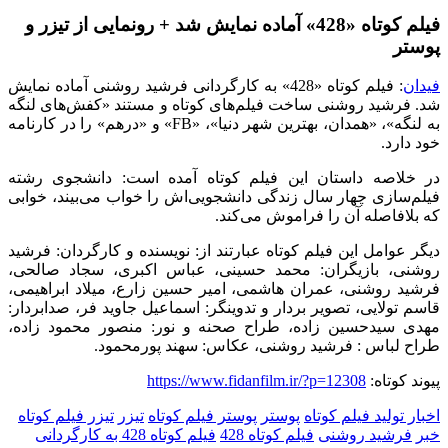
فیلم کوتاه «428» آماده نمایش شد + رونمایی از تیزر و
پوستر
فیدان
: فیلم کوتاه «428» به کارگردانی فرشید روشنی آماده نمایش
شد. فرشید روشنی ساخت فیلم
های کوتاه و مستند «کفش
های لنگه
به لنگه»، «همدان، بهترین شهر دنیا»، «
FB
» و «درهم» را در کارنامه
خود دارد.
در خلاصه داستان این فیلم کوتاه آمده است: دانشجوی رشته
فیلم
سازی چهار سال زندگی دانشجویی
اش را خواب می
بیند، خوابی
که بلافاصله آن را فراموش می
کند.
دیگر عوامل این فیلم کوتاه عبارتند از: نویسنده و کارگردان
:
فرشید
روشنی
،
بازیگران
:
محمد حسینی
،
عباس اکبری
،
سجاد صالحی
،
فرشید روشنی
،
عمران هاشمی
،
امیر حسین زارع
،
میلاد ابراهیمی
،
قاسم تولایی
،
تصویر بردار و تدوینگر: اسماعیل جاوید فر
،
صدابردار:
مهدی سیدحسین زاده
،
طراح صحنه و نور: منصور محمود زاده
،
طراح لباس : فرشید روشنی
،
عکاس: سهند پورمحمود.
پیوند کوتاه:
https://www.fidanfilm.ir/?p=12308
اخبار تولید فیلم کوتاه
پوستر
پوستر فیلم کوتاه
تیزر
تیزر فیلم کوتاه
خبر
فرشید روشنی
فیلم کوتاه 428
فیلم کوتاه 428 به کارگردانی