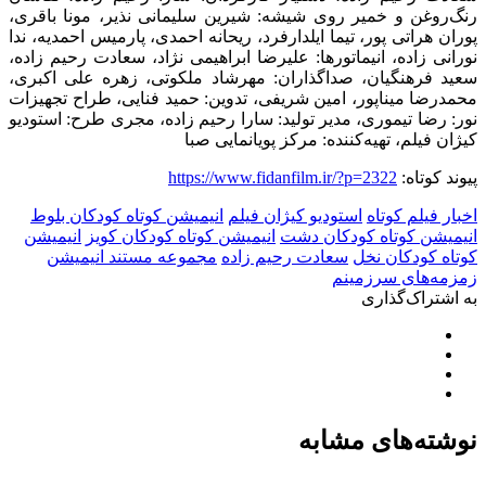
رنگ‌روغن و خمیر روی شیشه: شیرین سلیمانی نذیر، مونا باقری،
پوران هراتی پور، تیما ایلدارفرد، ریحانه احمدی، پارمیس احمدیه، ندا
نورانی زاده، انیماتورها: علیرضا ابراهیمی نژاد، سعادت رحیم زاده،
سعید فرهنگیان، صداگذاران: مهرشاد ملکوتی، زهره علی اکبری،
محمدرضا میناپور، امین شریفی، تدوین: حمید فنایی، طراح تجهیزات
نور: رضا تیموری، مدیر تولید: سارا رحیم زاده، مجری طرح: استودیو
کیژان فیلم، تهیه‌کننده: مرکز پویانمایی صبا
پیوند کوتاه:
https://www.fidanfilm.ir/?p=2322
اخبار فیلم کوتاه
استودیو کیژان فیلم
انیمیشن کوتاه کودکان بلوط
انیمیشن کوتاه کودکان دشت
انیمیشن کوتاه کودکان کویز
انیمیشن
کوتاه کودکان نخل
سعادت رحیم زاده
مجموعه مستند انیمیشن
زمزمه‌های سرزمینم
به اشتراک‌گذاری
نوشته‌های مشابه