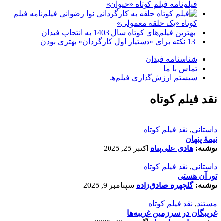
فیلم‌نامه فیلم کوتاه «حیوان»
فیلم‌نامه فیلم
کوتاه «یک حلقه معمولی»
بهترین فیلم‌های کوتاه سال 1403 به انتخاب فیدان
13 نکته برای «دستیار اول کارگردان» بهتری بودن
شناسنامه فیدان
تماس با ما
سیستم ارزش‌گذاری فیلم‌ها
نقد فیلم کوتاه
داستانی
,
نقد فیلم کوتاه
نیمۀ پنهان
نوشته:
هادی علی‌پناه
اکتبر 25, 2025
داستانی
,
نقد فیلم کوتاه
تو، آن هستی
نوشته:
گلچهره صادق‌زاده
سپتامبر 9, 2025
مستند
,
نقد فیلم کوتاه
غریبگان در سرزمین غریبه‌ها