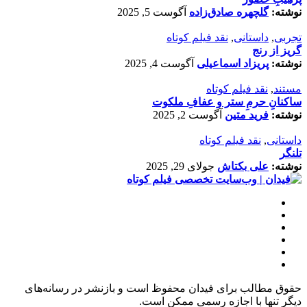
نوشته:
گلچهره صادق‌زاده
آگوست 5, 2025
تجربی
,
داستانی
,
نقد فیلم کوتاه
گریز از رنج
نوشته:
پریزاد اسماعیلی
آگوست 4, 2025
مستند
,
نقد فیلم کوتاه
ساکنانِ حرمِ ستر و عفافِ ملکوت
نوشته:
فرید متین
آگوست 2, 2025
داستانی
,
نقد فیلم کوتاه
تلنگر
نوشته:
علی بکتاش
جولای 29, 2025
حقوق مطالب برای فیدان محفوظ است و بازنشر در رسانه‌های
دیگر تنها با اجازه رسمی ممکن است.