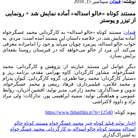
نوشته:
فیدان
سپتامبر 15, 2018
مستند کوتاه «خالو اسداله» آماده نمایش شد + رونمایی
از تیزر و پوستر
فیدان
: مستند کوتاه «خالو اسداله» به کارگردانی محمد عسگرخواه
آماده نمایش شد. در خلاصه داستان این مستند آمده است:
مردی به
خواب خالو اسداله، پیرمرد چوپان می‌آید و خود را امامزاده معرفی
می‌کند. آن مرد از خالو می‌خواهد که در قبرستان روستا بقعه‌ای
برایش بسازد.
دیگر عوامل این مستند عبارتند از: پژوهش و کارگردانی: محمد
عسگرخواه، مشاور کارگردان: کاوه بهرامی مقدم
،
برنامه ریز و
دستیار کارگردان: محمد رضا ظفری
،
گروه کارگردانی: کیوان پدرام
و محمد غلامی
،
فیلمبرداری: فرهاد ربیعی و محمد عسگرخواه
،
تدوین و صداگذاری: محمد زارعی
،
مدیر تولید: افشین آذریان
،
روابط
عمومی و هماهنگی تولید: سمیه ابراهیمی پور، تدارکات: ولی مراد
نژاد و داوود لاکتراشی.
پیوند کوتاه:
https://www.fidanfilm.ir/?p=12540
اخبار تولید فیلم کوتاه
خبر
محمد عسگرخواه
مستند کوتاه خالو
اسداله
مستند کوتاه خالو اسداله به کارگردانی محمد عسگرخواه
به اشتراک‌گذاری