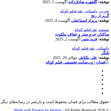
نوشته:
گلچهره صادق‌زاده
آگوست 5, 2025
تجربی
,
داستانی
,
نقد فیلم کوتاه
گریز از رنج
نوشته:
پریزاد اسماعیلی
آگوست 4, 2025
مستند
,
نقد فیلم کوتاه
ساکنانِ حرمِ ستر و عفافِ ملکوت
نوشته:
فرید متین
آگوست 2, 2025
داستانی
,
نقد فیلم کوتاه
تلنگر
نوشته:
علی بکتاش
جولای 29, 2025
حقوق مطالب برای فیدان محفوظ است و بازنشر در رسانه‌های دیگر ت
Made with Passion by idearun
- All Rights Reserved
© 2026