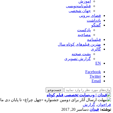
آموزش
فیلم‌نامه‌نویسی
جهان شخصی
فضای بیرونی
یادداشت
گفتگو
پادکست
مصاحبه
فیلمنامه
بهترین فیلم‌های کوتاه سال
گالری
پشت صحنه
گزارش تصویری
EN
Facebook
Twitter
Email
فراخوان
,
گزارش
نوشته:
فیدان
دسامبر 20, 2017