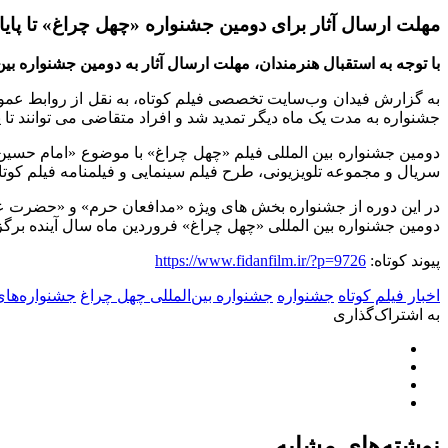
مهلت ارسال آثار برای دومین جشنواره «چهل چراغ» تا پایا
با توجه به استقبال هنرمندان، مهلت ارسال آثار به دومین جشنواره بین المللی «چهل 
به گزارش فیدان وب‌سایت تخصصی فیلم کوتاه، به نقل از روابط عمومی 
جشنواره به مدت یک ماه دیگر تمدید شد و افراد متقاضی می توانند تا پ
دومین جشنواره بین المللی فیلم «چهل چراغ» با موضوع «امام حسین(ع
سریال و مجموعه تلویزیونی، طرح فیلم سینمایی و فیلمنامه فیلم ک
در این دوره از جشنواره بخش های ویژه «مدافعان حرم» و «حضرت ع
دومین جشنواره بین المللی «چهل چراغ» فروردین ماه سال آینده برگز
پیوند کوتاه:
https://www.fidanfilm.ir/?p=9726
اخبار فیلم کوتاه
جشنواره
جشنواره بین‌المللی چهل چراغ
جشنواره‌های
به اشتراک‌گذاری
نوشته‌های مشابه