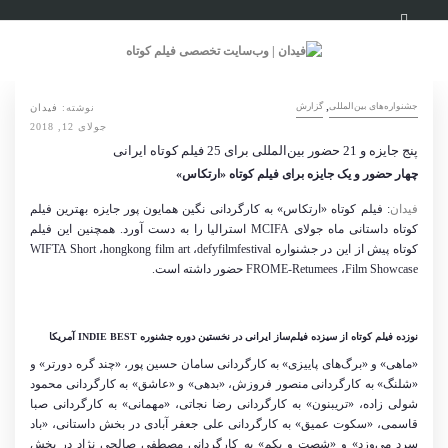
,
‌‌جشنواره‌های بین‌المللی
گزارش
نوشته:
فیدان
جولای 12, 2018
پنج جایزه و 21 حضور بین‌المللی برای 25 فیلم کوتاه ایرانی
چهار حضور و یک جایزه برای فیلم کوتاه «ارتکاس»
فیدان
: فیلم کوتاه «ارتکاس» به کارگردانی نگین همایون پور جایزه بهترین فیلم
کوتاه داستانی ماه جولای
MCIFA
استرالیا را به دست آورد. همچنین این فیلم
کوتاه پیش از این در جشنواره
defyfilmfestival
،
hongkong film art
،
WIFTA Short
Film Showcase
،
FROME-Retumees
حضور داشته است.
نوزده فیلم کوتاه از سیزده فیلم
ساز ایرانی در نخستین دوره جشنوره
INDIE BEST
آمریکا
«ماهی» و «برگ
های پاییزی» به کارگردانی سامان حسین پور، «چند گره دورتر» و
«شلنگ» به کارگردانی منصور فروزش، «بدهی» و «عاشق» به کارگردانی محمود
شولی زاده، «تریبنون» به کارگردانی رضا نجاتی، «مهمانی» به کارگردانی صبا
قاسمی، «سکوت عمیق» به کارگردانی علی جعفر آبادی در بخش داستانی، «باد
سرد می
وزد» و «شصت و یکم» به کارگردانی مصطفی صالحی نژاد در بخش