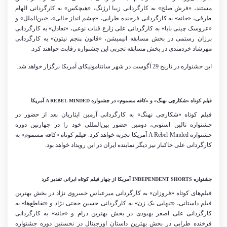
مستند، «فرش صلح» به کارگردانی زیبا ارژنگ، «هیچکس» به کارگردانی الهام
طرقی، «خانه» به کارگردانی فرخنده طرابی، «چشم انداز خالی»، «بین
الملل» و
«عروسک چینی بابا» به کارگردانی علی زارع قنات نوعی، «تعادل» به کارگردانی
برزان رستمی در بخش مسابقه انیمیشن، «قانون پنجم نیتون» به کارگردانی
مهرشاد خردمندی در بخش مسابقه تجربی این جشنواره رقابت خواهند کرد.
این جشنواره در تاریخ 29 آگوست در شهر سانتامونیکای آمریکا برگزار خواهد شد.
فیلم کوتاه «شکارچی نهنگ» و «کافه مسموم» در جشنواره
A REBEL MINDED
آمریکا
فیلم کوتاه «شکارچی نهنگ» به کارگردانی آرمین ایثاریان بعد از حضور در
جشنواره تالین استونی، دومین حضور بین
المللی خود را در چهارنین دوره
جشنواره
A Rebel Minded
آمریکا تجربه خواهد کرد. فیلم کوتاه «کافه مسموم» به
کارگردانی علی خاکباز نیز دیگر نماینده ایران در این رویداد خواهد بود.
جشنواره
INDEPENDENT SHORTS
آمریکا از چهار فیلم کوتاه ایرانی تقدیر کرد
فیلم
های کوتاه «فروزان» به کارگردانی میرعباس خسروی نژاد در بخش بهترین
فیلم داستانی، «تنهایی یک زن» به کارگردانی حسین حجتی نژاد و «تقاطع
ها» به
کارگردانی علی اصغر بهبودی در بخش بهترین درام و «خانه» به کارگردانی
فرخنده طرابی در بخش بهترین داستان اورجینال در نخستین دوره جشنواره