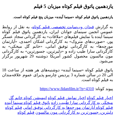
یازدهمین پاتوق فیلم کوتاه میزبان 5 فیلم
یازدهمین پاتوق فیلم کوتاه «سینما آینده» میزبان پنج فیلم کوتاه است.
به گزارش
فیدان وب‌سایت تخصصی فیلم کوتاه
، به نقل از روابط
عمومی انجمن سینمای جوانان ایران، یازدهمین پاتوق فیلم کوتاه
سینما آینده با نمایش فیلم‌های «ملاقات» به کارگردانی سجاد عسگر
پور، «صورت‌های متروک» به کارگردانی اشکان احمدی، «آپارتمان
مورچه‌ها» به کارگردانی توفیق امانی، «خانم گل میخکی» به
کارگردانی سارا طیب زاده و «دلیرترین، جسورترین» به کارگردانی
مون مالسون محصول کشور آمریکا دوشنبه 29 شهریور برگزار
می‌شود.
پاتوق فیلم کوتاه «سینما آینده» دوشنبه‌های هر هفته از ساعت 18
الی 20 در سالن شماره 3 پردیس چارسو پذیرای عموم علاقه‌مندان
به فیلم کوتاه است.
پیوند کوتاه:
https://www.fidanfilm.ir/?p=4310
اخبار فیلم کوتاه
اخبار نمایش فیلم کوتاه
انیمیشن کوتاه خانم گل
میخکی به کارگردانی سارا طبیب زاده
پاتوق فیلم کوتاه سینما آینده
فیلم کوتاه آپارتمان مورچه‌ها به کارگردانی توفیق امانی
فیلم کوتاه
دلیترین، جسورترین به کارگردانی مون مالسون
فیلم کوتاه