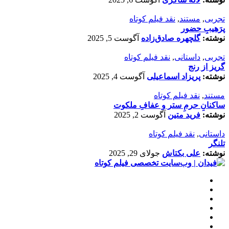
تجربی
,
مستند
,
نقد فیلم کوتاه
پرَهیب‌ِ حضور
نوشته:
گلچهره صادق‌زاده
آگوست 5, 2025
تجربی
,
داستانی
,
نقد فیلم کوتاه
گریز از رنج
نوشته:
پریزاد اسماعیلی
آگوست 4, 2025
مستند
,
نقد فیلم کوتاه
ساکنانِ حرمِ ستر و عفافِ ملکوت
نوشته:
فرید متین
آگوست 2, 2025
داستانی
,
نقد فیلم کوتاه
تلنگر
نوشته:
علی بکتاش
جولای 29, 2025