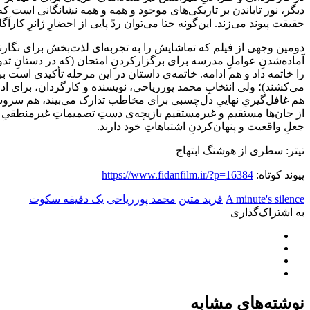
دیگر، نور تاباندن بر تاریکی‌های موجود و همه و همه نشانگانی است که
حقیقت پیوند می‌زند. این‌گونه حتا می‌توان ردّ پایی از احضارِ ژانرِ کار
دومین وجهی از فیلم که تماشایش را به تجربه‌ای لذت‌‌بخش برای نگارند
آماده‌شدنِ عواملِ مدرسه برای برگزارکردنِ امتحان (که در دستانِ 
را خاتمه داد و هم ادامه. خاتمه‌ی داستان در این مرحله تأکیدی است ب
می‌کشند)؛ ولی انتخابِ محمد پورریاحی، نویسنده و کارگردان، برای ادام
هم غافل‌گیریِ نهاییِ دل‌چسبی برای مخاطب تدارک می‌بیند، هم سروش
از جان‌ها مستقیم و غیرمستقیم بازیچه‌ی دستِ تصمیماتِ غیرمنطقیِ ک
جعلِ واقعیت و پنهان‌کردنِ اشتباهاتِ خود دارند.
تیتر: سطری از هوشنگ ابتهاج
پیوند کوتاه:
https://www.fidanfilm.ir/?p=16384
A minute's silence
فرید متین
محمد پورریاحی
یک دقیقه سکوت
به اشتراک‌گذاری
نوشته‌های مشابه