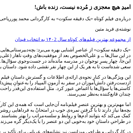
امیدِ هیچ معجزی ز مُرده نیست، زنده باش!
درباره‌ی فیلم کوتاه «یک دقیقه سکوت» به کارگردانی محمد پورریاحی
نوشته‌ی فرید متین
از مجموعه بهترین فیلم‌های کوتاه سال ۱۴۰2 به انتخاب فیدان
«یک دقیقه سکوت» از عناصرِ آشنایی بهره می‌برد: بچه‌دبیرستانی‌هایی که 
این‌جا، چهار پسرِ نوجوان در مدرسه مانده‌اند در جست‌وجوی سؤال‌ها. ی
سعی شده‌است تا به هر یک از این چهار نفر نقشی داده شود. داستان ب
این ویژگی‌ها در کنارِ نحوه‌ی ارائه‌ی اطلاعات و گسترشِ داستانِ فیلم
ازدست‌رفتنِ دانش‌آموزان در سفر به آزمونِ المپیاد را به‌عنوانِ پیش‌
کاستی‌ها یا سؤال‌ها با اغماض عبور کرد. مثلِ استفاده‌ی این‌قدر راحت
چندان قانع‌کننده به‌نظر نمی‌رسند.
اما مهم‌ترین و بهترین عنصرِ فیلم‌نامه آن‌جایی است که همه‌ی این کار
بچه‌ها نیاز دارند تا با گرفتنِ نمره‌ی خوب در امتحانْ به فرداهایی روش
کمک می‌کند که بتوانند آدم‌ها و روابط و سلسه‌مراتب را بهتر بشناسند و
در طراحیِ داستانِ خود به‌خوبی این دو عنصر را با یک‌دیگر گره می‌زند.
در کارگردانی و طراحیِ میزانسن نیز نشانه‌های عریانی برای تأکید بر چ