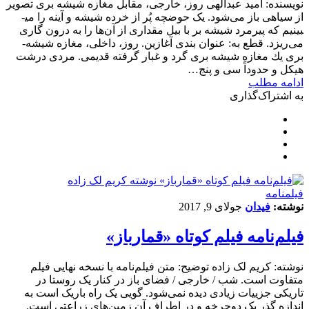
نویسنده: امید عبدالهی روز، خارجی، مقابل مغازه­ شیشه­ بری تصویر
از سیاهی باز می‌شود. یک حوضچه­ پُر از خرده شیشه و آینه را می­
بینیم که پیرمرد شیشه ­بر با بیل مقداری از آن‌ها را به درون گاری
می‌­ریزد. قطع به: عنوان ­بندی آغازین. روز، داخلی، مغازه­ شیشه­
بری یك مغازه­ شیشه­­ بری گرد و غبار گرفته­ قدیمی. مردی درشت
هیکل و حدوداً سی و پنج…
ادامه مطلب
به اشتراک‌گذاری
فیلمنامه
نوشته:
فیدان
جولای 9, 2017
فیلم‌نامه فیلم کوتاه «قمارباز»
نوشته: کریم لک زاده توضیح: متن فیلم‌نامه با نسخه نهایی فیلم
متفاوت است. شب / خارجی / فضای باز در کنار یک روستا در
تاریکی جزییات زیادی دیده نمی‌شود. گویی یک راه باریک است به
اندازه گذر یک دوچرخه و در اطراف آن زمین‌های زراعتی است.