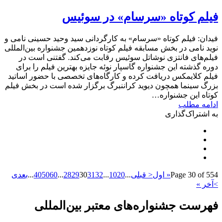
فیلم کوتاه «سرسام» در سوئیس
فیدان: فیلم کوتاه «سرسام» به کارگردانی سید وحید حسینی نامی و
نوید نامی در بخش مسابقه فیلم کوتاه نوزدهمین جشنواره بین‌المللی
فیلم‌های فانتزی نوشاتل سوئیس رقابت می‌کند. گفتنی است در
دوره گذشته این جشنواره گاسپار نوئه جایزه بهترین فیلم را برای
فیلم کلایمکس دریافت کرده و کارگاه‌های تخصصی با حضور اساتید
بزرگ سینما همچون دیوید کراننبرگ برگزار شده است در بخش فیلم
کوتاه این جشنواره…
ادامه مطلب
به اشتراک‌گذاری
Page 30 of 554
« اول
< قبلی
...
20
10
...
32
31
30
29
28
...
60
50
40
...
بعدی
>
آخر »
فهرست جشنواره‌های معتبر بین‌المللی