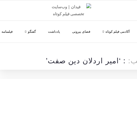
آکادمی فیلم کوتاه
فضای بیرونی
یادداشت
گفتگو
فیلمنامه
ب:
: ‘امیر اردلان دین صفت’