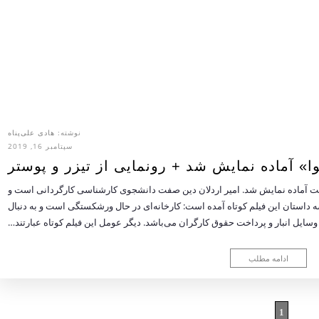
نوشته:
هادی علی‌پناه
سپتامبر 16, 2019
وا» آماده نمایش شد + رونمایی از تیزر و پوستر
ن صفت آماده نمایش شد. امیر اردلان دین صفت دانشجوی کارشناسی کارگردانی است و
صه داستان این فیلم کوتاه آمده است: کارخانه‌ای در حال ورشکستگی است و به دنبال
سایل انبار و پرداخت حقوق کارگران می‌باشد. دیگر عومل این فیلم کوتاه عبارتند…
ادامه مطلب
1