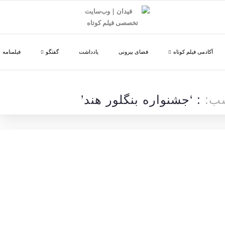
آکادمی فیلم کوتاه
فضای بیرونی
یادداشت
گفتگو
فیلمنامه
سب:
: ‘جشنواره بنگلور هند’