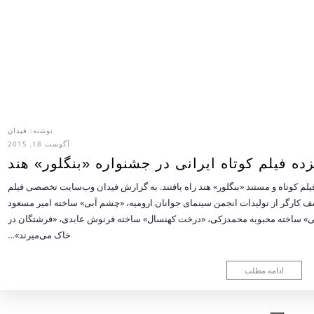
نوشته:
فیدان
آگوست 18, 2015
ده فیلم کوتاه ایرانی در جشنواره «بنگلور» هند
لم کوتاه و مستند «بنگلور» هند راه یافتند. به گزارش فیدان وب‌سایت تخصصی فیلم
وسف کارگر از تولیدات انجمن سینمای جوانان ارومیه، «چشم آبی» ساخته امیر مسعود
نی» ساخته محبوبه محمدزکی، «درخت کهنسال» ساخته فرنوش عابدی، «فرشتگان در
خاک می‌میرند»…
ادامه مطلب