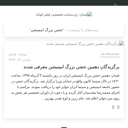
پست‌های با برچسب:
: ‘جشن بزرگ انیمیشن’
جشنواره‌های ملی
نوشته:
فیدان
نوامبر 26, 2018
برگزیدگان دهمین جشن بزرگ انیمیشن معرفی شدند
فیدان: دهمین جشن بزرگ انیمیشن ایران در روز یکشنبه ۴ آذرماه ۱۳۹۷، ساعت
۱۷:۳۰ در تالار سینما کانون واقع در خیابان وزرا برگزار شد. برگزیدگان جشن در
حضور جامعه انیمیشن و سینما ایران جوایز خود را دریافت نمودند. مراسم با
اجرای محمدرضا مقدسیان آغاز گردید و با دعوت از داوران تخصصی هر بخش به
روی سن جوایز اعلام شد: جام زرین و لوح تقدیر بهترین…