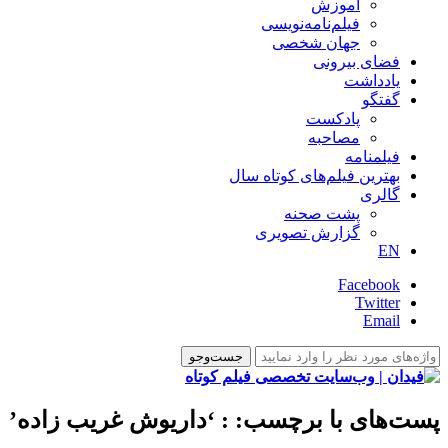
آموزش
فیلم‌نامه‌نویسی
جهان شخصی
فضای بیرونی
یادداشت
گفتگو
پادکست
مصاحبه
فیلمنامه
بهترین فیلم‌های کوتاه سال
گالری
پشت صحنه
گزارش تصویری
EN
Facebook
Twitter
Email
پست‌های با برچسب:
: ‘داریوش غریب زاده’