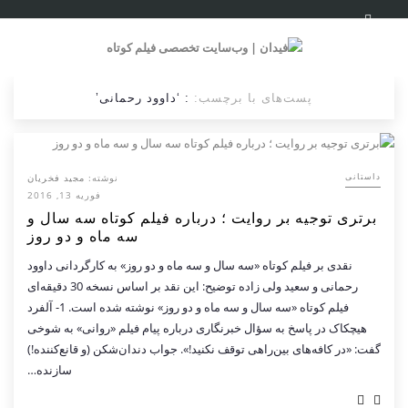
پست‌های با برچسب:
: ‘داوود رحمانی’
نوشته:
مجید فخریان
داستانی
فوریه 13, 2016
برتری توجیه بر روایت ؛ درباره فیلم کوتاه سه سال و
سه ماه و دو روز
نقدی بر فیلم کوتاه «سه سال و سه ماه و دو روز» به کارگردانی داوود
رحمانی و سعید ولی زاده توضیح: این نقد بر اساس نسخه 30 دقیقه‌ای
فیلم کوتاه «سه سال و سه ماه و دو روز» نوشته شده است. 1- آلفرد
هیچکاک در پاسخ به سؤال خبرنگاری درباره پیام فیلم «روانی» به شوخی
گفت: «در کافه‌های بین‌راهی توقف نکنید!». جواب دندان‌شکن (و قانع‌کننده!)
سازنده…