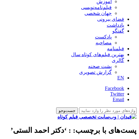
آموزش
فیلم‌نامه‌نویسی
جهان شخصی
فضای بیرونی
یادداشت
گفتگو
پادکست
مصاحبه
فیلمنامه
بهترین فیلم‌های کوتاه سال
گالری
پشت صحنه
گزارش تصویری
EN
Facebook
Twitter
Email
پست‌های با برچسب:
: ‘دکتر احمد الستی’