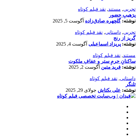
تجربی
,
مستند
,
نقد فیلم کوتاه
پرَهیب‌ِ حضور
نوشته:
گلچهره صادق‌زاده
آگوست 5, 2025
تجربی
,
داستانی
,
نقد فیلم کوتاه
گریز از رنج
نوشته:
پریزاد اسماعیلی
آگوست 4, 2025
مستند
,
نقد فیلم کوتاه
ساکنانِ حرمِ ستر و عفافِ ملکوت
نوشته:
فرید متین
آگوست 2, 2025
داستانی
,
نقد فیلم کوتاه
تلنگر
نوشته:
علی بکتاش
جولای 29, 2025