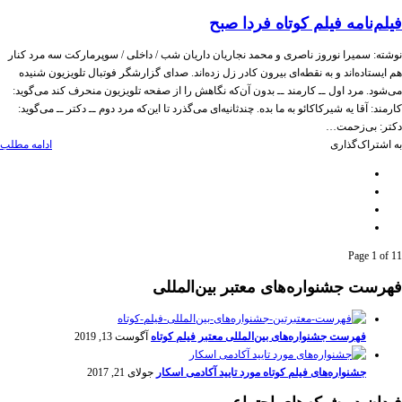
فیلم‌نامه فیلم کوتاه فردا صبح
نوشته: سمیرا نوروز ناصری و محمد نجاریان داریان شب / داخلی / سوپرمارکت سه مرد کنار
هم ایستاده‌اند و به نقطه‌ای بیرون کادر زل زده‌اند. صدای گزارشگر فوتبال تلویزیون شنیده
می‌شود. مرد اول ــ کارمند ــ بدون آن‌که نگاهش را از صفحه تلویزیون منحرف کند می‌گوید:
کارمند: آقا یه شیرکاکائو به ما بده. چندثانیه‌ای می‌گذرد تا این‌که مرد دوم ــ دکتر ــ می‌گوید:
دکتر: بی‌زحمت…
به اشتراک‌گذاری
ادامه مطلب
Page 1 of 1
1
فهرست جشنواره‌های معتبر بین‌المللی
فهرست جشنواره‌های بین‌المللی معتبر فیلم کوتاه
آگوست 13, 2019
جشنواره‌های فیلم کوتاه مورد تایید آکادمی اسکار
جولای 21, 2017