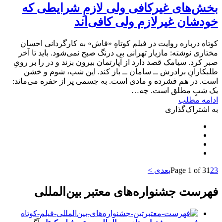
بخش‌های غیرکافی ولی لازمِ شرایطی که
خودشان غیرلازم ولی کافی‌اند
کوتاه درباره روایت در فیلم کوتاهِ «فاش» به کارگردانی احسان
مختاری نوشته: مازیار تهرانی بی درنگ صبح نمی‌شود. باید تا آخر
صبر کرد. سیامک قصد دارد از آپارتمان بیرون بزند و در را بر رویِ
طلبکارانِ برادرش ــ سامان ــ باز کند. این شب، شوم و خشن
است. در هم فشرده و مادی است. به جسمی پر از حفره می‌ماند:
یک شبِ مطلق است. چه…
ادامه مطلب
به اشتراک‌گذاری
3
2
1
Page 1 of 3
بعدی >
فهرست جشنواره‌های معتبر بین‌المللی